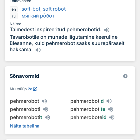
Tõlkevasted
soft-bot
,
soft robot
en
м
я
гкий р
о
бот
ru
Näited
Taimedest inspireeritud pehmerobotid.
Tavarobotile on munade liigutamine keeruline
ülesanne, kuid pehmerobot saaks suurepäraselt
hakkama.
Sõnavormid
Muuttüüp
2e
pehmerobot
pehmeroboti
d
pehmeroboti
pehmeroboti
te
pehmeroboti
t
pehmerobote
id
Näita tabelina