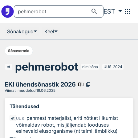
Otsingu juurde
Põhisisu juurde
search
apps
EST
Sõnakogud
Keel
Sõnavormid
pehmerobot
et
nimisõna
UUS
2024
EKI ühendsõnastik 2026
book_ribbon
content_copy
Viimati muudetud
19.06.2025
Tähendused
pehmest materjalist, eriti nõtket liikumist
et
UUS
võimaldav robot, mis jäljendab looduses
esinevaid elusorganisme (nt taimi, ämblikku)