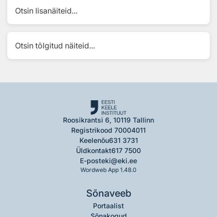
Otsin lisanäiteid...
Otsin tõlgitud näiteid...
Roosikrantsi 6, 10119 Tallinn
Registrikood 70004011
Keelenõu
631 3731
Üldkontakt
617 7500
E-post
eki@eki.ee
Wordweb App 1.48.0
Sõnaveeb
Portaalist
Sõnakogud