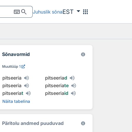
keyboard
search
apps
EST
Juhuslik sõna
Sõnavormid
Muuttüüp
1
pitseeria
pitseeria
d
pitseeria
pitseeria
te
pitseeria
t
pitseeria
id
Näita tabelina
Päritolu andmed puuduvad