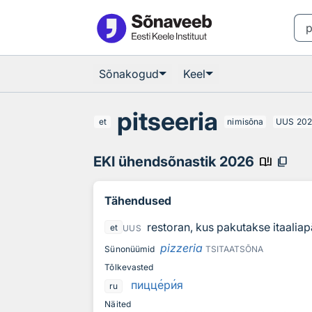
Otsingu juurde
Põhisisu juurde
Sõnakogud
Keel
pitseeria
et
nimisõna
UUS
20
EKI ühendsõnastik 2026
book_ribbon
content_copy
Tähendused
restoran, kus pakutakse itaaliap
et
UUS
pizzeria
Sünonüümid
TSITAATSÕNA
Tõlkevasted
пицц
е
р
и
я
ru
Näited