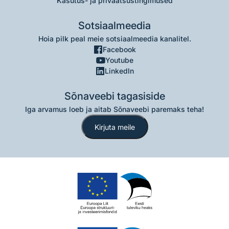
Kasutus- ja privaatsustingimused
Sotsiaalmeedia
Hoia pilk peal meie sotsiaalmeedia kanalitel.
Facebook
Youtube
LinkedIn
Sõnaveebi tagasiside
Iga arvamus loeb ja aitab Sõnaveebi paremaks teha!
Kirjuta meile