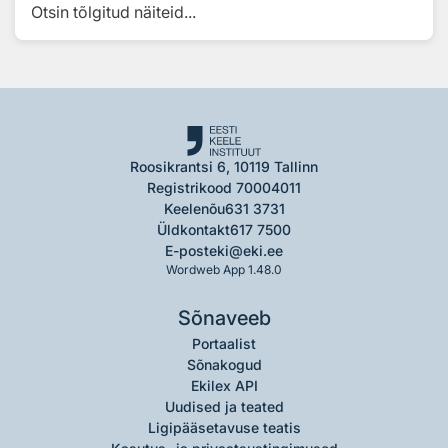
Otsin tõlgitud näiteid...
Roosikrantsi 6, 10119 Tallinn
Registrikood 70004011
Keelenõu
631 3731
Üldkontakt
617 7500
E-post
eki@eki.ee
Wordweb App 1.48.0
Sõnaveeb
Portaalist
Sõnakogud
Ekilex API
Uudised ja teated
Ligipääsetavuse teatis