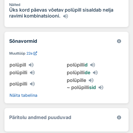
Näited
Üks kord päevas võetav polüpill sisaldab nelja
ravimi kombinatsiooni.
Sõnavormid
Muuttüüp
22e
polüpill
polüpilli
d
polüpilli
polüpilli
de
polüpille
polüpilli
~
polüpilli
sid
Näita tabelina
Päritolu andmed puuduvad