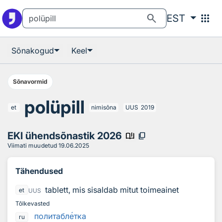
Otsingu juurde
Põhisisu juurde
search
apps
EST
Sõnakogud
Keel
Sõnavormid
polüpill
et
nimisõna
UUS
2019
EKI ühendsõnastik 2026
book_ribbon
content_copy
Viimati muudetud
19.06.2025
Tähendused
tablett, mis sisaldab mitut toimeainet
et
UUS
Tõlkevasted
политабл
е
тка
ru