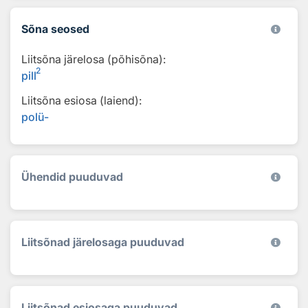
Sõna seosed
Liitsõna järelosa (põhisõna):
2
pill
Liitsõna esiosa (laiend):
polü-
Ühendid puuduvad
Liitsõnad järelosaga puuduvad
Liitsõnad esiosaga puuduvad