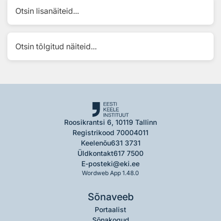
Otsin lisanäiteid...
Otsin tõlgitud näiteid...
Roosikrantsi 6, 10119 Tallinn
Registrikood 70004011
Keelenõu
631 3731
Üldkontakt
617 7500
E-post
eki@eki.ee
Wordweb App 1.48.0
Sõnaveeb
Portaalist
Sõnakogud