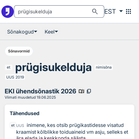
Otsingu juurde
Põhisisu juurde
search
apps
EST
Sõnakogud
Keel
Sõnavormid
prügisukelduja
et
nimisõna
UUS
2019
EKI ühendsõnastik 2026
book_ribbon
content_copy
Viimati muudetud
19.06.2025
Tähendused
inimene, kes otsib prügikastidesse visatud
et
UUS
kraamist kõlblikke toiduaineid vm asju, selleks et
ära elada ja keskkonda säästa