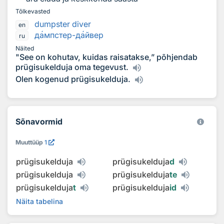
Tõlkevasted
dumpster diver
en
д
а
мпстер-д
а
йвер
ru
Näited
"See on kohutav, kuidas raisatakse,” põhjendab
prügisukelduja oma tegevust.
Olen kogenud prügisukelduja.
Sõnavormid
Muuttüüp
1
prügisukelduja
prügisukelduja
d
prügisukelduja
prügisukelduja
te
prügisukelduja
t
prügisukelduja
id
Näita tabelina