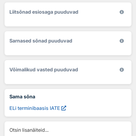
Liitsõnad esiosaga puuduvad
Sarnased sõnad puuduvad
Võimalikud vasted puuduvad
Sama sõna
ELi terminibaasis IATE
Otsin lisanäiteid...