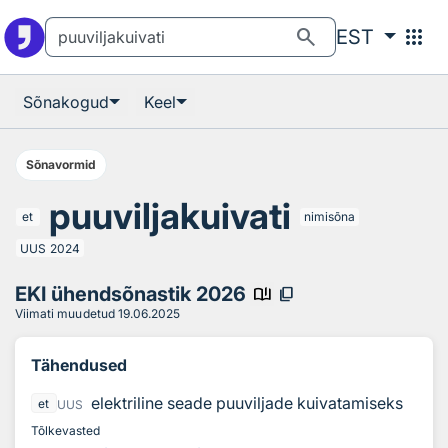
Otsingu juurde
Põhisisu juurde
search
apps
EST
Sõnakogud
Keel
Sõnavormid
puuviljakuivati
et
nimisõna
UUS
2024
EKI ühendsõnastik 2026
book_ribbon
content_copy
Viimati muudetud
19.06.2025
Tähendused
elektriline seade puuviljade kuivatamiseks
et
UUS
Tõlkevasted