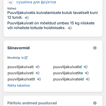
суш
и
лка для фр
у
ктов
ru
Näited
Puuviljakuivatis kuivatamisele kulub tavaliselt kuni
12 tundi.
Puuviljakuivati on mõeldud umbes 15 kg niiskete
või roheliste toitude hoidmiseks.
Sõnavormid
Muuttüüp
1e
puuviljakuivati
puuviljakuivati
d
puuviljakuivati
puuviljakuivati
te
puuviljakuivati
t
puuviljakuivate
id
Näita tabelina
Päritolu andmed puuduvad