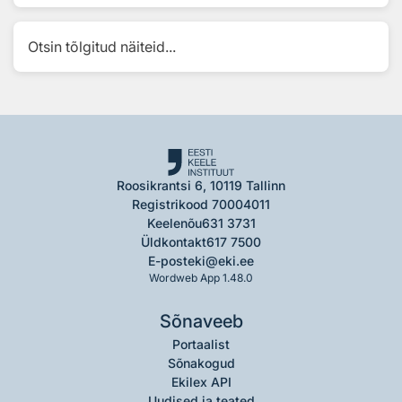
Otsin tõlgitud näiteid...
Roosikrantsi 6, 10119 Tallinn
Registrikood 70004011
Keelenõu
631 3731
Üldkontakt
617 7500
E-post
eki@eki.ee
Wordweb App 1.48.0
Sõnaveeb
Portaalist
Sõnakogud
Ekilex API
Uudised ja teated