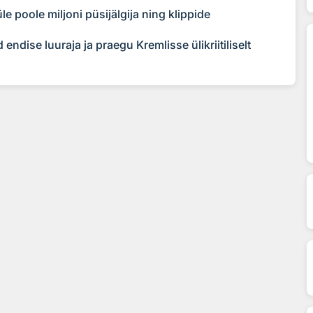
le poole miljoni püsijälgija ning klippide
ndise luuraja ja praegu Kremlisse ülikriitiliselt