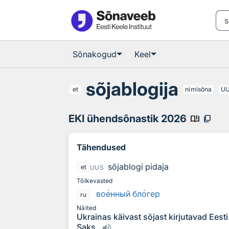
Otsingu juurde
Põhisisu juurde
Sõnakogud
Keel
sõjablogija
et
nimisõna
U
EKI ühendsõnastik 2026
book_ribbon
content_copy
Tähendused
sõjablogi pidaja
et
UUS
Tõlkevasted
во
е
нный бл
о
гер
ru
Näited
Ukrainas käivast sõjast kirjutavad Eesti
Saks.