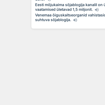
Eesti mõjukaima sõjablogija kanalil on ü
vaatamised ületavad 1,5 miljonit.
Venemaa õiguskaitseorganid vahistasid e
suhtuva sõjablogija.