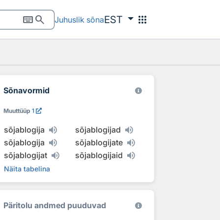
keyboard
search
apps
EST
Juhuslik sõna
Sõnavormid
Muuttüüp
1
sõjablogija
sõjablogijad
sõjablogija
sõjablogijate
sõjablogijat
sõjablogijaid
Näita tabelina
Päritolu andmed puuduvad