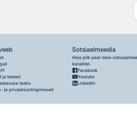
veeb
Sotsiaalmeedia
st
Hoia pilk peal meie sotsiaalme
gud
kanalitel.
API
Facebook
 ja teated
Youtube
setavuse teatis
LinkedIn
- ja privaatsustingimused