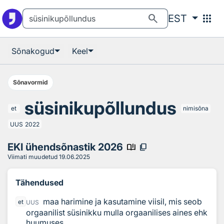
Otsingu juurde
Põhisisu juurde
search
apps
EST
Sõnakogud
Keel
Sõnavormid
süsinikupõllundus
et
nimisõna
UUS
2022
EKI ühendsõnastik 2026
book_ribbon
content_copy
Viimati muudetud
19.06.2025
Tähendused
maa harimine ja kasutamine viisil, mis seob
et
UUS
orgaanilist süsinikku mulla orgaanilises aines ehk
huumuses