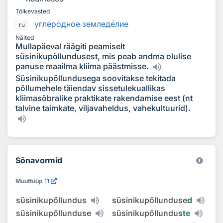
Tõlkevasted
углер
о
дное землед
е
лие
ru
Näited
Mullapäeval räägiti peamiselt
süsinikupõllundusest, mis peab andma olulise
panuse maailma kliima päästmisse.
Süsinikupõllundusega soovitakse tekitada
põllumehele täiendav sissetulekuallikas
kliimasõbralike praktikate rakendamise eest (nt
talvine taimkate, viljavaheldus, vahekultuurid).
Sõnavormid
Muuttüüp
11
süsinikupõllundus
süsinikupõllunduse
d
süsinikupõllunduse
süsinikupõllundus
te