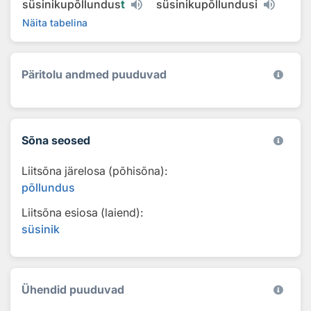
süsinikupõllundus
t
süsinikupõllundusi
Näita tabelina
Päritolu andmed puuduvad
Sõna seosed
Liitsõna järelosa (põhisõna):
põllundus
Liitsõna esiosa (laiend):
süsinik
Ühendid puuduvad