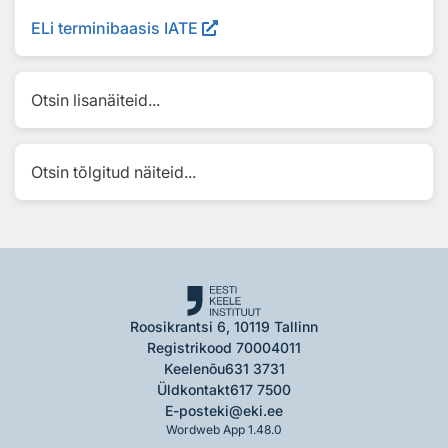
ELi terminibaasis IATE
Otsin lisanäiteid...
Otsin tõlgitud näiteid...
Roosikrantsi 6, 10119 Tallinn
Registrikood 70004011
Keelenõu
631 3731
Üldkontakt
617 7500
E-post
eki@eki.ee
Wordweb App 1.48.0