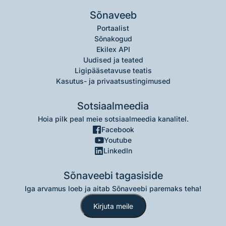
Sõnaveeb
Portaalist
Sõnakogud
Ekilex API
Uudised ja teated
Ligipääsetavuse teatis
Kasutus- ja privaatsustingimused
Sotsiaalmeedia
Hoia pilk peal meie sotsiaalmeedia kanalitel.
Facebook
Youtube
LinkedIn
Sõnaveebi tagasiside
Iga arvamus loeb ja aitab Sõnaveebi paremaks teha!
Kirjuta meile