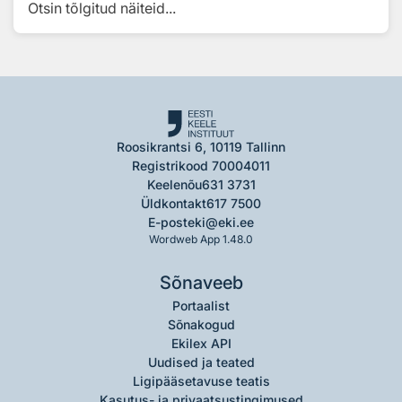
Otsin tõlgitud näiteid...
Roosikrantsi 6, 10119 Tallinn
Registrikood 70004011
Keelenõu
631 3731
Üldkontakt
617 7500
E-post
eki@eki.ee
Wordweb App 1.48.0
Sõnaveeb
Portaalist
Sõnakogud
Ekilex API
Uudised ja teated
Ligipääsetavuse teatis
Kasutus- ja privaatsustingimused