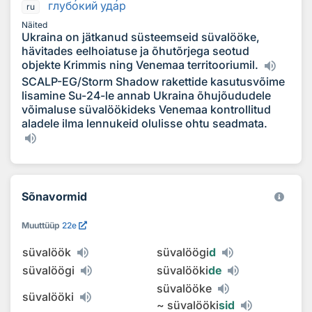
глуб
о
кий уд
а
р
ru
Näited
Ukraina on jätkanud süsteemseid süvalööke,
hävitades eelhoiatuse ja õhutõrjega seotud
objekte Krimmis ning Venemaa territooriumil.
SCALP-EG/Storm Shadow rakettide kasutusvõime
lisamine Su-24-le annab Ukraina õhujõududele
võimaluse süvalöökideks Venemaa kontrollitud
aladele ilma lennukeid olulisse ohtu seadmata.
Sõnavormid
Muuttüüp
22e
süvalöök
süvalöögi
d
süvalöögi
süvalööki
de
süvalööke
süvalööki
~
süvalööki
sid