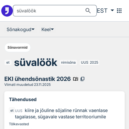
Otsingu juurde
Põhisisu juurde
search
apps
EST
Sõnakogud
Keel
Sõnavormid
süvalöök
et
nimisõna
UUS
2025
EKI ühendsõnastik 2026
book_ribbon
content_copy
Viimati muudetud
23.11.2025
Tähendused
kiire ja jõuline sõjaline rünnak vaenlase
et
UUS
tagalasse, sügavale vastase territooriumile
Tõlkevasted