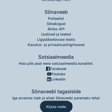
Sõnaveeb
Portaalist
Sõnakogud
Ekilex API
Uudised ja teated
Ligipääsetavuse teatis
Kasutus- ja privaatsustingimused
Sotsiaalmeedia
Hoia pilk peal meie sotsiaalmeedia kanalitel.
Facebook
Youtube
LinkedIn
Sõnaveebi tagasiside
Iga arvamus loeb ja aitab Sõnaveebi paremaks teha!
Kirjuta meile