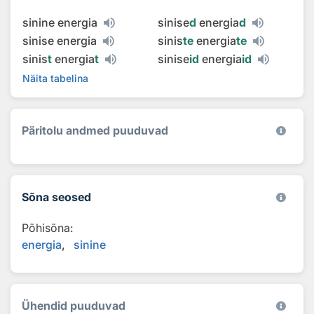
sinine energia
sinise
d
energia
d
sinise energia
sinis
te
energia
te
sinis
t
energia
t
sinise
id
energia
id
Näita tabelina
Päritolu andmed puuduvad
Sõna seosed
Põhisõna:
energia
sinine
Ühendid puuduvad