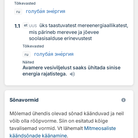
Tõlkevasted
голуб
а
я эн
е
ргия
ru
üks taastuvatest mereenergiaallikatest,
1.1
et
UUS
mis pärineb merevee ja jõevee
soolasisalduse erinevustest
Tõlkevasted
голуб
а
я эн
е
ргия
ru
Näited
Avamere vesiviljelust saaks ühitada sinise
energia rajatistega.
Sõnavormid
Mõlemad ühendis olevad sõnad käänduvad ja neil
võib olla rööpvorme. Siin on esitatud kõige
tavalisemad vormid. Vt lähemalt
Mitmeosaliste
käändsõnade käänamine
.