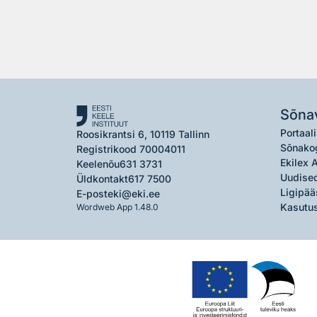
Sõna
Portaali
Roosikrantsi 6, 10119 Tallinn
Sõnako
Registrikood 70004011
Ekilex 
Keelenõu
631 3731
Uudised
Üldkontakt
617 7500
Ligipää
E-post
eki@eki.ee
Kasutus
Wordweb App 1.48.0