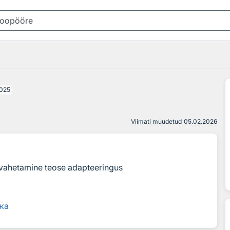
025
Viimati muudetud
05.02.2026
 vahetamine teose adapteeringus
жа