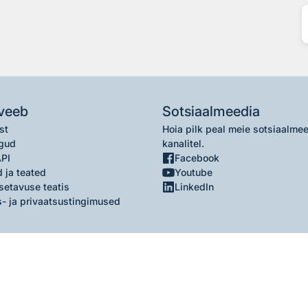
veeb
Sotsiaalmeedia
st
Hoia pilk peal meie sotsiaalme
gud
kanalitel.
API
Facebook
 ja teated
Youtube
setavuse teatis
LinkedIn
- ja privaatsustingimused