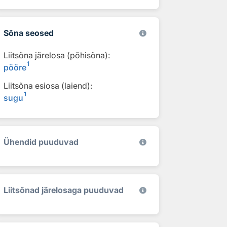
Sõna seosed
Liitsõna järelosa (põhisõna):
1
pööre
Liitsõna esiosa (laiend):
1
sugu
Ühendid puuduvad
Liitsõnad järelosaga puuduvad