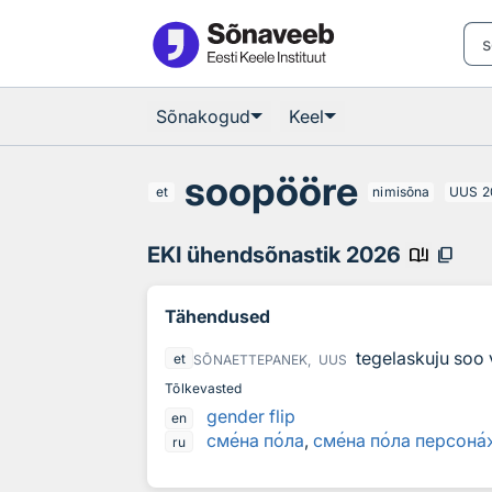
Otsingu juurde
Põhisisu juurde
Sõnakogud
Keel
soopööre
et
nimisõna
UUS
2
EKI ühendsõnastik 2026
book_ribbon
content_copy
Tähendused
tegelaskuju soo
et
SÕNAETTEPANEK,
UUS
Tõlkevasted
gender flip
en
см
е
на п
о
ла
,
см
е
на п
о
ла персон
а
ru