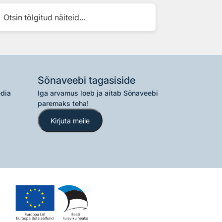
Otsin tõlgitud näiteid...
Sõnaveebi tagasiside
edia
Iga arvamus loeb ja aitab Sõnaveebi
paremaks teha!
Kirjuta meile