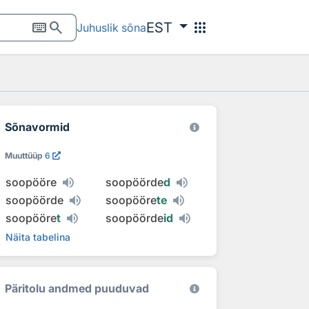
keyboard
search
apps
EST
Juhuslik sõna
Sõnavormid
Muuttüüp
6
soopööre
soopöörde
d
soopöörde
soopööre
te
soopööre
t
soopöörde
id
Näita tabelina
Päritolu andmed puuduvad