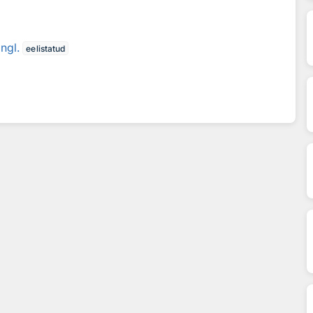
ngl.
eelistatud