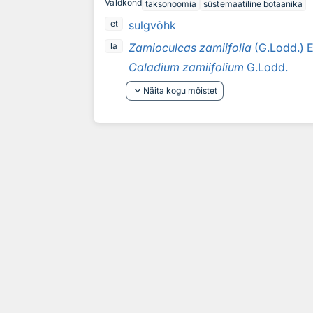
Valdkond
taksonoomia
süstemaatiline botaanika
sulgvõhk
et
Zamioculcas zamiifolia
(G.Lodd.) E
la
Caladium zamiifolium
G.Lodd.
keyboard_arrow_down
Näita kogu mõistet