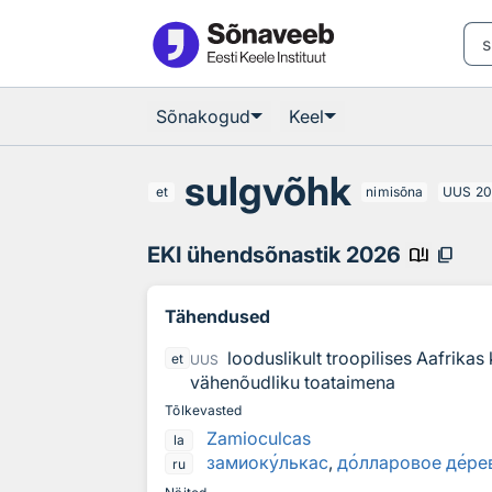
Otsingu juurde
Põhisisu juurde
Sõnakogud
Keel
sulgvõhk
et
nimisõna
UUS
20
EKI ühendsõnastik 2026
book_ribbon
content_copy
Tähendused
looduslikult troopilises Aafrika
et
UUS
vähenõudliku toataimena
Tõlkevasted
Zamioculcas
la
замиок
у
лькас
,
д
о
лларовое д
е
ре
ru