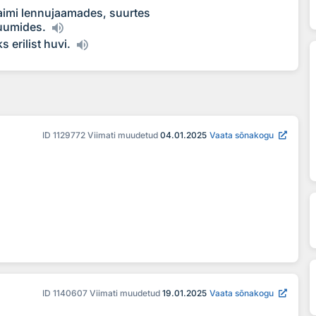
aimi lennujaamades, suurtes
uumides.
 erilist huvi.
ID
1129772
Viimati muudetud
04.01.2025
Vaata sõnakogu
ID
1140607
Viimati muudetud
19.01.2025
Vaata sõnakogu