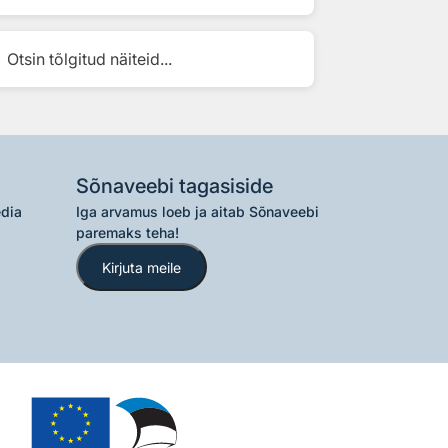
Otsin tõlgitud näiteid...
Sõnaveebi tagasiside
edia
Iga arvamus loeb ja aitab Sõnaveebi
paremaks teha!
Kirjuta meile