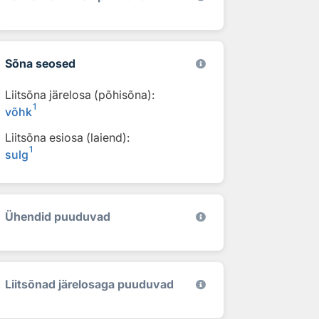
Sõna seosed
Liitsõna järelosa (põhisõna):
1
võhk
Liitsõna esiosa (laiend):
1
sulg
Ühendid puuduvad
Liitsõnad järelosaga puuduvad