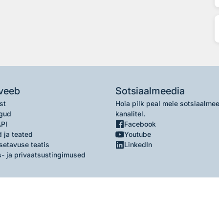
veeb
Sotsiaalmeedia
st
Hoia pilk peal meie sotsiaalme
gud
kanalitel.
API
Facebook
 ja teated
Youtube
setavuse teatis
LinkedIn
- ja privaatsustingimused