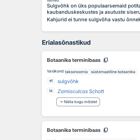
Näited
Sulgvõhk on üks populaarsemaid potit
kaubanduskeskustes ja asutuste siser
Kahjurid ei tunne sulgvõha vastu õnneks
Erialasõnastikud
content_copy
Botaanika terminibaas
Valdkond
taksonoomia
süstemaatiline botaanika
sulgvõhk
et
Zamioculcas
Schott
la
keyboard_arrow_down
Näita kogu mõistet
content_copy
Botaanika terminibaas