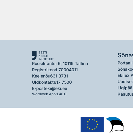
Sõna
Portaali
Roosikrantsi 6, 10119 Tallinn
Sõnako
Registrikood 70004011
Ekilex 
Keelenõu
631 3731
Uudised
Üldkontakt
617 7500
Ligipää
E-post
eki@eki.ee
Kasutus
Wordweb App 1.48.0