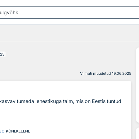
23
Viimati muudetud
19.06.2025
s kasvav tumeda lehestikuga taim, mis on Eestis tuntud
во
KÕNEKEELNE