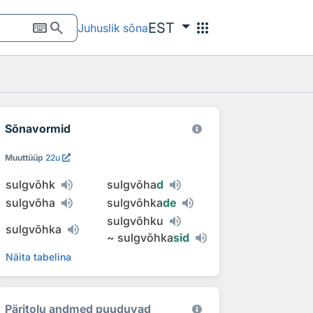
keyboard
search
apps
EST
Juhuslik sõna
Sõnavormid
Muuttüüp
22u
sulgvõhk
sulgvõha
d
sulgvõha
sulgvõhka
de
sulgvõhku
sulgvõhka
~
sulgvõhka
sid
Näita tabelina
Päritolu andmed puuduvad