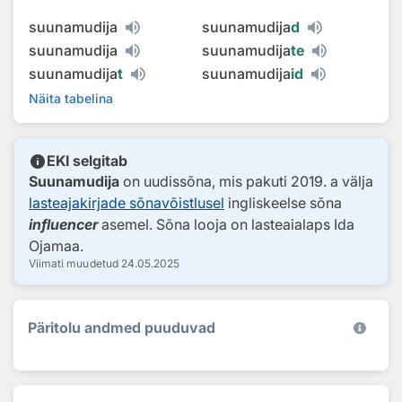
suunamudija
suunamudija
d
suunamudija
suunamudija
te
suunamudija
t
suunamudija
id
Näita tabelina
info
EKI selgitab
Suunamudija
on uudissõna, mis pakuti 2019. a välja
lasteajakirjade sõnavõistlusel
ingliskeelse sõna
influencer
asemel. Sõna looja on lasteaialaps Ida
Ojamaa.
Viimati muudetud
24.05.2025
Päritolu andmed puuduvad