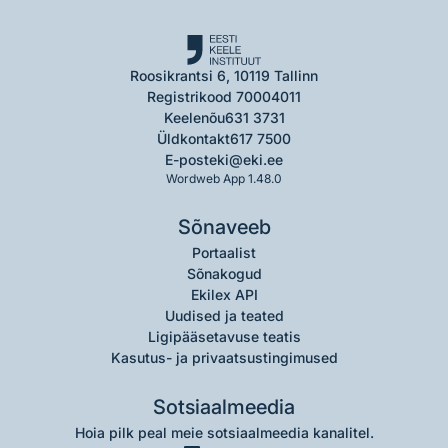
Roosikrantsi 6, 10119 Tallinn
Registrikood 70004011
Keelenõu
631 3731
Üldkontakt
617 7500
E-post
eki@eki.ee
Wordweb App 1.48.0
Sõnaveeb
Portaalist
Sõnakogud
Ekilex API
Uudised ja teated
Ligipääsetavuse teatis
Kasutus- ja privaatsustingimused
Sotsiaalmeedia
Hoia pilk peal meie sotsiaalmeedia kanalitel.