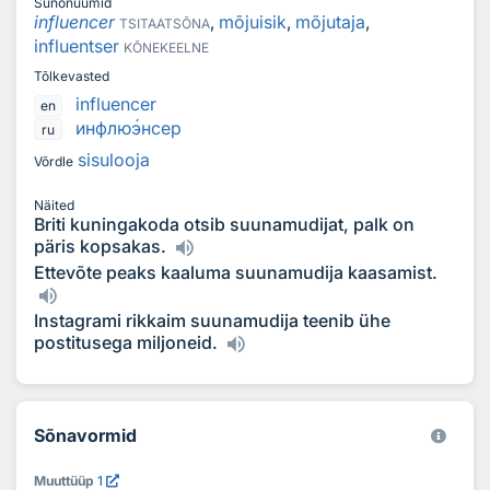
Sünonüümid
influencer
,
mõjuisik
,
mõjutaja
,
TSITAATSÕNA
influentser
KÕNEKEELNE
Tõlkevasted
influencer
en
инфлю
э
нсер
ru
sisulooja
Võrdle
Näited
Briti kuningakoda otsib suunamudijat, palk on
päris kopsakas.
Ettevõte peaks kaaluma suunamudija kaasamist.
Instagrami rikkaim suunamudija teenib ühe
postitusega miljoneid.
Sõnavormid
Muuttüüp
1