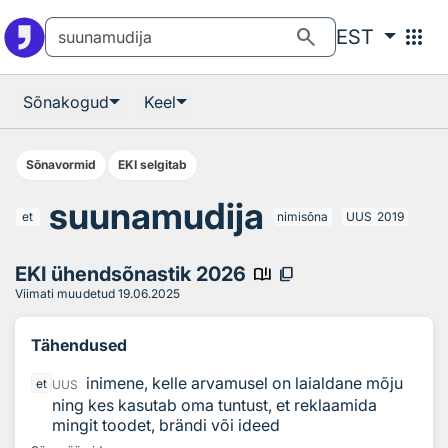
Otsingu juurde
Põhisisu juurde
search
apps
EST
Sõnakogud
Keel
Sõnavormid
EKI selgitab
suunamudija
et
nimisõna
UUS
2019
EKI ühendsõnastik 2026
book_ribbon
content_copy
Viimati muudetud
19.06.2025
Tähendused
inimene, kelle arvamusel on laialdane mõju
et
UUS
ning kes kasutab oma tuntust, et reklaamida
mingit toodet, brändi või ideed