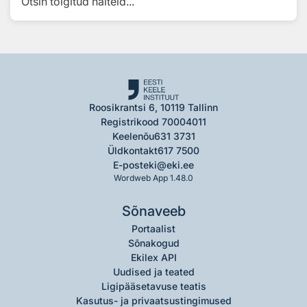
Otsin tõlgitud näiteid...
Roosikrantsi 6, 10119 Tallinn
Registrikood 70004011
Keelenõu
631 3731
Üldkontakt
617 7500
E-post
eki@eki.ee
Wordweb App 1.48.0
Sõnaveeb
Portaalist
Sõnakogud
Ekilex API
Uudised ja teated
Ligipääsetavuse teatis
Kasutus- ja privaatsustingimused