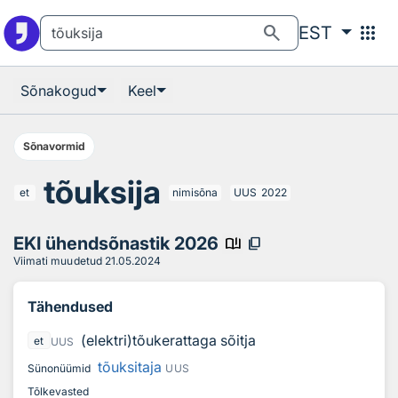
Otsingu juurde
Põhisisu juurde
search
apps
EST
Sõnakogud
Keel
Sõnavormid
tõuksija
et
nimisõna
UUS
2022
EKI ühendsõnastik 2026
book_ribbon
content_copy
Viimati muudetud
21.05.2024
Tähendused
(elektri)tõukerattaga sõitja
et
UUS
tõuksitaja
Sünonüümid
UUS
Tõlkevasted