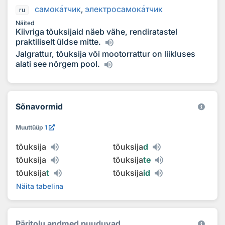
самок
а
тчик
,
электросамок
а
тчик
ru
Näited
Kiivriga tõuksijaid näeb vähe, rendiratastel
praktiliselt üldse mitte.
Jalgrattur, tõuksija või mootorrattur on liikluses
alati see nõrgem pool.
Sõnavormid
Muuttüüp
1
tõuksija
tõuksija
d
tõuksija
tõuksija
te
tõuksija
t
tõuksija
id
Näita tabelina
Päritolu andmed puuduvad