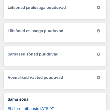
Liitsõnad järelosaga puuduvad
Liitsõnad esiosaga puuduvad
Sarnased sõnad puuduvad
Võimalikud vasted puuduvad
Sama sõna
ELi terminibaasis IATE