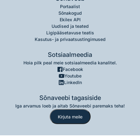
Portaalist
Sõnakogud
Ekilex API
Uudised ja teated
Ligipääsetavuse teatis
Kasutus- ja privaatsustingimused
Sotsiaalmeedia
Hoia pilk peal meie sotsiaalmeedia kanalitel.
Facebook
Youtube
LinkedIn
Sõnaveebi tagasiside
Iga arvamus loeb ja aitab Sõnaveebi paremaks teha!
Kirjuta meile