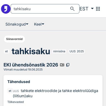
Otsingu juurde
Põhisisu juurde
search
apps
EST
Sõnakogud
Keel
Sõnavormid
tahkisaku
et
nimisõna
UUS
2025
EKI ühendsõnastik 2026
book_ribbon
content_copy
Viimati muudetud
19.06.2025
Tähendused
tahkete elektroodide ja tahke elektrolüüdiga
et
UUS
(liitium)aku
Tõlkevasted