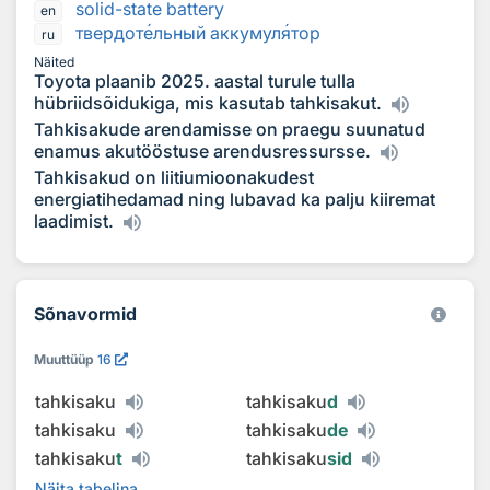
solid-state battery
en
твердот
е
льный аккумул
я
тор
ru
Näited
Toyota plaanib 2025. aastal turule tulla
hübriidsõidukiga, mis kasutab tahkisakut.
Tahkisakude arendamisse on praegu suunatud
enamus akutööstuse arendusressursse.
Tahkisakud on liitiumioonakudest
energiatihedamad ning lubavad ka palju kiiremat
laadimist.
Sõnavormid
Muuttüüp
16
tahkisaku
tahkisaku
d
tahkisaku
tahkisaku
de
tahkisaku
t
tahkisaku
sid
Näita tabelina