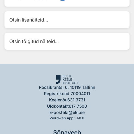
Otsin lisanäiteid...
Otsin tõlgitud näiteid...
Roosikrantsi 6, 10119 Tallinn
Registrikood 70004011
Keelenõu
631 3731
Üldkontakt
617 7500
E-post
eki@eki.ee
Wordweb App 1.48.0
Sõnaveeb