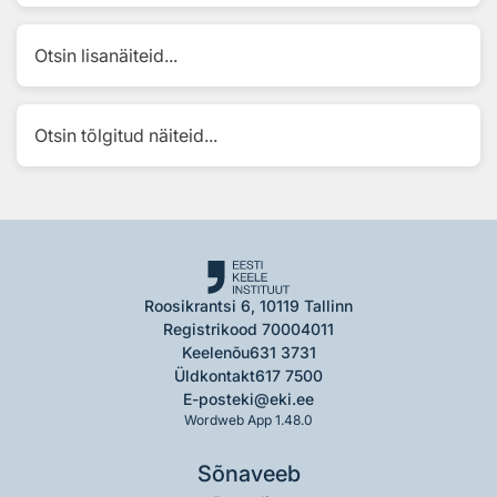
Otsin lisanäiteid...
Otsin tõlgitud näiteid...
Roosikrantsi 6, 10119 Tallinn
Registrikood 70004011
Keelenõu
631 3731
Üldkontakt
617 7500
E-post
eki@eki.ee
Wordweb App 1.48.0
Sõnaveeb