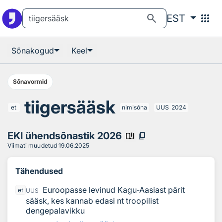
Otsingu juurde
Põhisisu juurde
search
apps
EST
Sõnakogud
Keel
Sõnavormid
tiigersääsk
et
nimisõna
UUS
2024
EKI ühendsõnastik 2026
book_ribbon
content_copy
Viimati muudetud
19.06.2025
Tähendused
Euroopasse levinud Kagu-Aasiast pärit
et
UUS
sääsk, kes kannab edasi nt troopilist
dengepalavikku