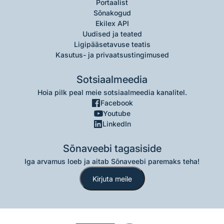
Portaalist
Sõnakogud
Ekilex API
Uudised ja teated
Ligipääsetavuse teatis
Kasutus- ja privaatsustingimused
Sotsiaalmeedia
Hoia pilk peal meie sotsiaalmeedia kanalitel.
Facebook
Youtube
LinkedIn
Sõnaveebi tagasiside
Iga arvamus loeb ja aitab Sõnaveebi paremaks teha!
Kirjuta meile