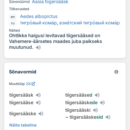
Aasia tiigersääsk
Sünonüümid
Tõlkevasted
Aedes albopictus
en
тигр
о
вый ком
а
р
,
ази
а
тский тигр
о
вый ком
а
р
ru
Näited
Ohtlikke haigusi levitavad tiigersääsed on
Vahemere-äärsetes maades juba paikseks
muutunud.
Sõnavormid
Muuttüüp
22i
tiigersääsk
tiigersääse
d
tiigersääse
tiigersääske
de
tiigersääski
tiigersääske
~
tiigersääske
sid
Näita tabelina