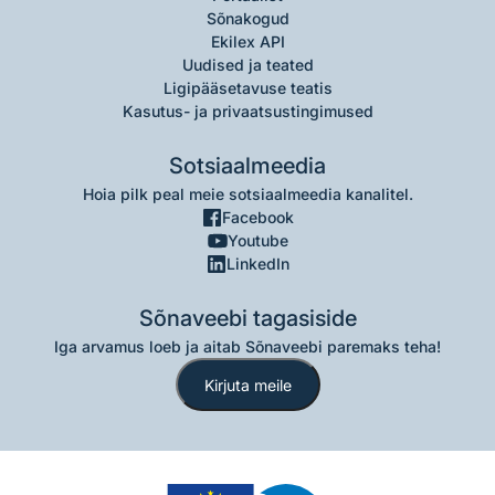
Sõnakogud
Ekilex API
Uudised ja teated
Ligipääsetavuse teatis
Kasutus- ja privaatsustingimused
Sotsiaalmeedia
Hoia pilk peal meie sotsiaalmeedia kanalitel.
Facebook
Youtube
LinkedIn
Sõnaveebi tagasiside
Iga arvamus loeb ja aitab Sõnaveebi paremaks teha!
Kirjuta meile