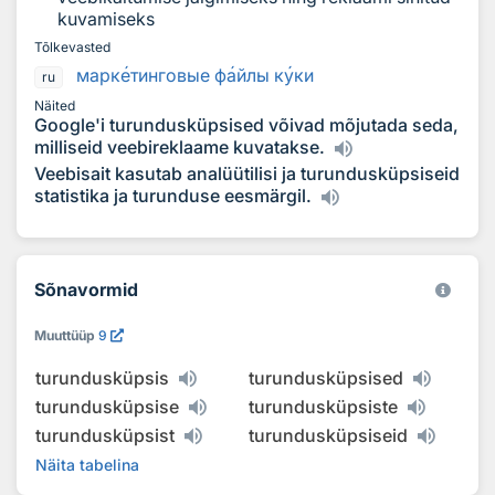
kuvamiseks
Tõlkevasted
марк
е
тинговые ф
а
йлы к
у
ки
ru
Näited
Google'i turundusküpsised võivad mõjutada seda,
milliseid veebireklaame kuvatakse.
Veebisait kasutab analüütilisi ja turundusküpsiseid
statistika ja turunduse eesmärgil.
Sõnavormid
Muuttüüp
9
turundusküpsis
turundusküpsised
turundusküpsise
turundusküpsiste
turundusküpsist
turundusküpsiseid
Näita tabelina