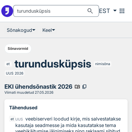
Otsingu juurde
Põhisisu juurde
search
apps
EST
Sõnakogud
Keel
Sõnavormid
turundusküpsis
et
nimisõna
UUS
2026
EKI ühendsõnastik 2026
book_ribbon
content_copy
Viimati muudetud
27.05.2026
Tähendused
veebiserveri loodud kirje, mis salvestatakse
et
UUS
kasutaja seadmesse ja mida kasutatakse tema
veebikäitumise jälgimiseks ning reklaami sihitud