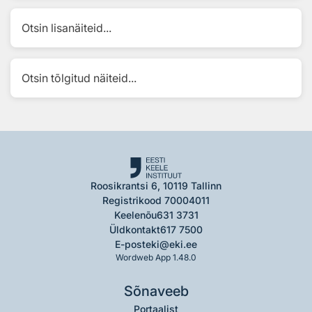
Otsin lisanäiteid...
Otsin tõlgitud näiteid...
Roosikrantsi 6, 10119 Tallinn
Registrikood 70004011
Keelenõu
631 3731
Üldkontakt
617 7500
E-post
eki@eki.ee
Wordweb App 1.48.0
Sõnaveeb
Portaalist