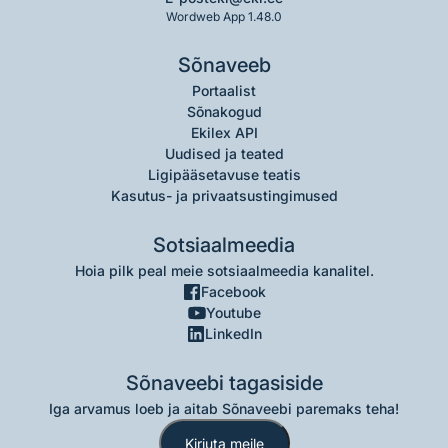
Wordweb App 1.48.0
Sõnaveeb
Portaalist
Sõnakogud
Ekilex API
Uudised ja teated
Ligipääsetavuse teatis
Kasutus- ja privaatsustingimused
Sotsiaalmeedia
Hoia pilk peal meie sotsiaalmeedia kanalitel.
Facebook
Youtube
LinkedIn
Sõnaveebi tagasiside
Iga arvamus loeb ja aitab Sõnaveebi paremaks teha!
Kirjuta meile