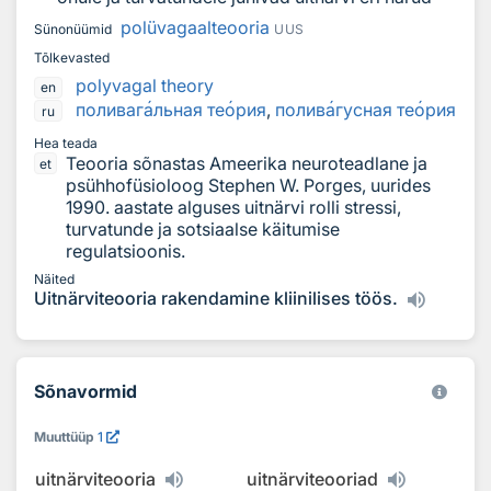
polüvagaalteooria
Sünonüümid
UUS
Tõlkevasted
polyvagal theory
en
поливаг
а
льная те
о
рия
,
полив
а
гусная те
о
рия
ru
Hea teada
Teooria sõnastas Ameerika neuroteadlane ja
et
psühhofüsioloog Stephen W. Porges, uurides
1990. aastate alguses uitnärvi rolli stressi,
turvatunde ja sotsiaalse käitumise
regulatsioonis.
Näited
Uitnärviteooria rakendamine kliinilises töös.
Sõnavormid
Muuttüüp
1
uitnärviteooria
uitnärviteooriad