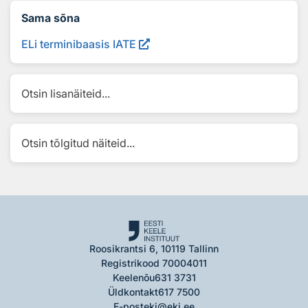
Sama sõna
ELi terminibaasis IATE
Otsin lisanäiteid...
Otsin tõlgitud näiteid...
Roosikrantsi 6, 10119 Tallinn
Registrikood 70004011
Keelenõu
631 3731
Üldkontakt
617 7500
E-post
eki@eki.ee