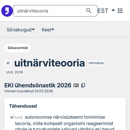
Otsingu juurde
Põhisisu juurde
search
apps
EST
Sõnakogud
Keel
Sõnavormid
uitnärviteooria
et
nimisõna
UUS
2026
EKI ühendsõnastik 2026
book_ribbon
content_copy
Viimati muudetud
23.02.2026
Tähendused
autonoomse närvisüsteemi toimimise
et
UUS
teooria, mille kohaselt organismi reageerimist
ohule ja turvatundele juhivad uitnärvi eri harud