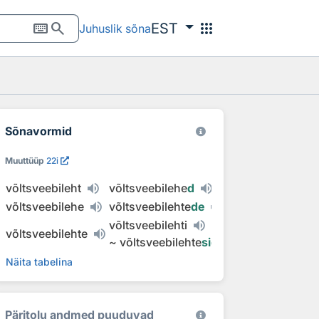
keyboard
search
apps
EST
Juhuslik sõna
Sõnavormid
Muuttüüp
22i
võltsveebileht
võltsveebilehe
d
võltsveebilehe
võltsveebilehte
de
võltsveebilehti
võltsveebilehte
~
võltsveebilehte
sid
Näita tabelina
Päritolu andmed puuduvad