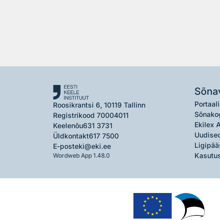
Sõna
Portaali
Roosikrantsi 6, 10119 Tallinn
Sõnako
Registrikood 70004011
Ekilex 
Keelenõu
631 3731
Uudised
Üldkontakt
617 7500
Ligipää
E-post
eki@eki.ee
Kasutus
Wordweb App 1.48.0