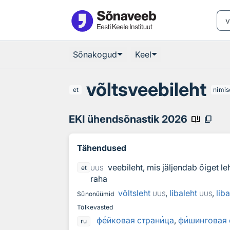
Otsingu juurde
Põhisisu juurde
Sõnakogud
Keel
võltsveebileht
et
nimis
EKI ühendsõnastik 2026
book_ribbon
content_copy
Tähendused
veebileht, mis jäljendab õiget l
et
UUS
raha
võltsleht
,
libaleht
,
lib
Sünonüümid
UUS
UUS
Tõlkevasted
ф
е
йковая стран
и
ца
,
ф
и
шинговая 
ru