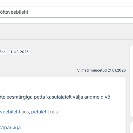
õna
UUS
2025
Viimati muudetud
21.01.2026
ehte eesmärgiga petta kasutajatelt välja andmeid või
aveebileht
,
petuleht
UUS
UUS
стран
и
ца