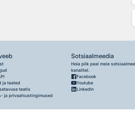
veeb
Sotsiaalmeedia
st
Hoia pilk peal meie sotsiaalme
gud
kanalitel.
API
Facebook
 ja teated
Youtube
setavuse teatis
LinkedIn
- ja privaatsustingimused