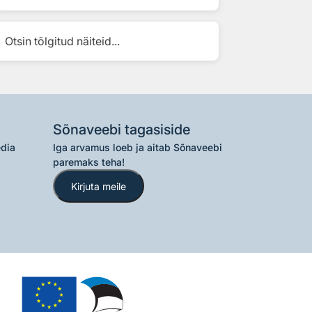
Otsin tõlgitud näiteid...
Sõnaveebi tagasiside
edia
Iga arvamus loeb ja aitab Sõnaveebi
paremaks teha!
Kirjuta meile