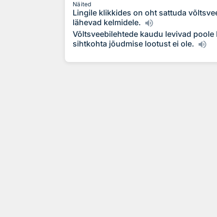
Näited
Lingile klikkides on oht sattuda võltsv
lähevad kelmidele.
Võltsveebilehtede kaudu levivad poole 
sihtkohta jõudmise lootust ei ole.