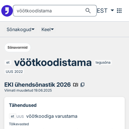
Otsingu juurde
Põhisisu juurde
search
apps
EST
Sõnakogud
Keel
Sõnavormid
vöötkoodistama
et
tegusõna
UUS
2022
EKI ühendsõnastik 2026
book_ribbon
content_copy
Viimati muudetud
19.06.2025
Tähendused
vöötkoodiga varustama
et
UUS
Tõlkevasted