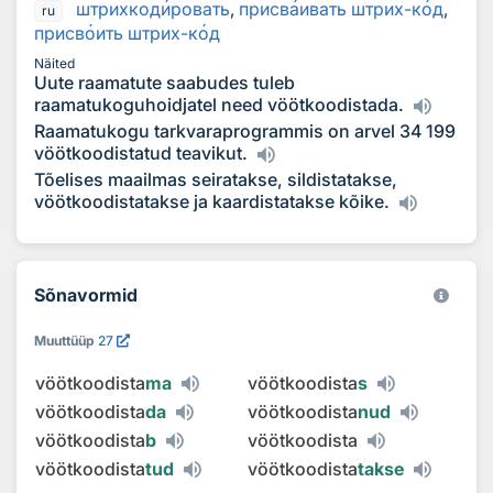
штрихкод
и
ровать
,
присв
а
ивать штрих-к
о
д
,
ru
присв
о
ить штрих-к
о
д
Näited
Uute raamatute saabudes tuleb
raamatukoguhoidjatel need vöötkoodistada.
Raamatukogu tarkvaraprogrammis on arvel 34 199
vöötkoodistatud teavikut.
Tõelises maailmas seiratakse, sildistatakse,
vöötkoodistatakse ja kaardistatakse kõike.
Sõnavormid
Muuttüüp
27
vöötkoodista
ma
vöötkoodista
s
vöötkoodista
da
vöötkoodista
nud
vöötkoodista
b
vöötkoodista
vöötkoodista
tud
vöötkoodista
takse