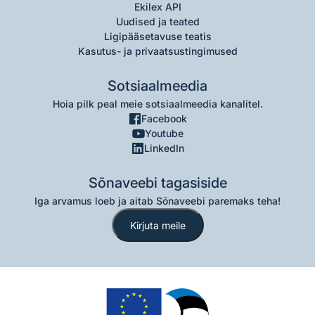
Ekilex API
Uudised ja teated
Ligipääsetavuse teatis
Kasutus- ja privaatsustingimused
Sotsiaalmeedia
Hoia pilk peal meie sotsiaalmeedia kanalitel.
Facebook
Youtube
LinkedIn
Sõnaveebi tagasiside
Iga arvamus loeb ja aitab Sõnaveebi paremaks teha!
Kirjuta meile