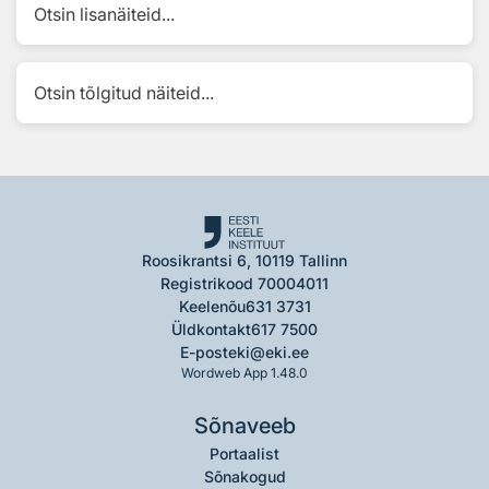
Otsin lisanäiteid...
Otsin tõlgitud näiteid...
Roosikrantsi 6, 10119 Tallinn
Registrikood 70004011
Keelenõu
631 3731
Üldkontakt
617 7500
E-post
eki@eki.ee
Wordweb App 1.48.0
Sõnaveeb
Portaalist
Sõnakogud