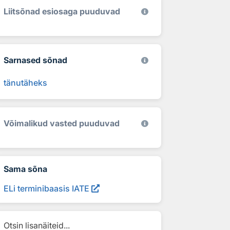
Liitsõnad esiosaga puuduvad
Sarnased sõnad
tänutäheks
Võimalikud vasted puuduvad
Sama sõna
ELi terminibaasis IATE
Otsin lisanäiteid...