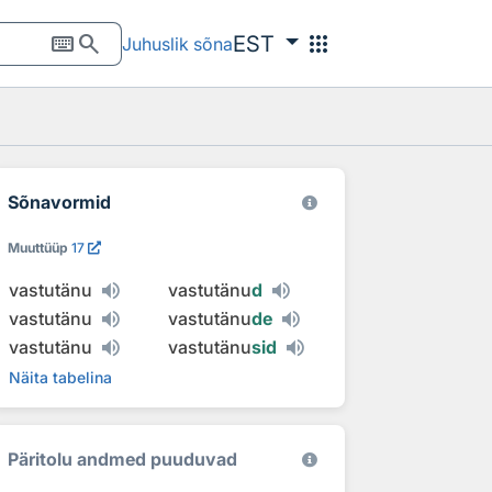
keyboard
search
apps
EST
Juhuslik sõna
Sõnavormid
Muuttüüp
17
vastutänu
vastutänu
d
vastutänu
vastutänu
de
vastutänu
vastutänu
sid
Näita tabelina
Päritolu andmed puuduvad