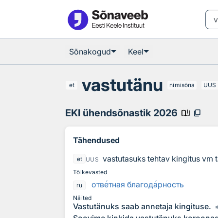
Otsingu juurde
Põhisisu juurde
Sõnakogud
Keel
vastutänu
et
nimisõna
UUS
EKI ühendsõnastik 2026
book_ribbon
content_copy
Tähendused
vastutasuks tehtav kingitus vm 
et
UUS
Tõlkevasted
отв
е
тная благод
а
рность
ru
Näited
Vastutänuks saab annetaja kingituse.
Soovime kinkida vastutänuks koroonaga 