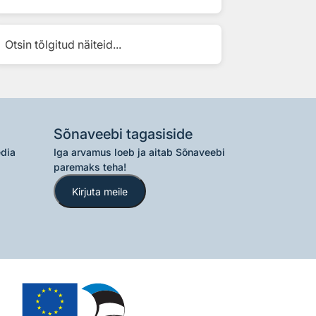
Otsin tõlgitud näiteid...
Sõnaveebi tagasiside
edia
Iga arvamus loeb ja aitab Sõnaveebi
paremaks teha!
Kirjuta meile