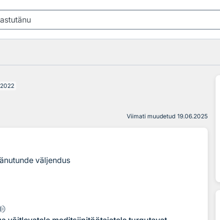
2022
Viimati muudetud
19.06.2025
tänutunde väljendus
võitlevatele meditsiinitöötajatele turgutavat