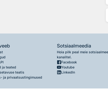
veeb
Sotsiaalmeedia
st
Hoia pilk peal meie sotsiaalme
gud
kanalitel.
API
Facebook
 ja teated
Youtube
setavuse teatis
LinkedIn
- ja privaatsustingimused