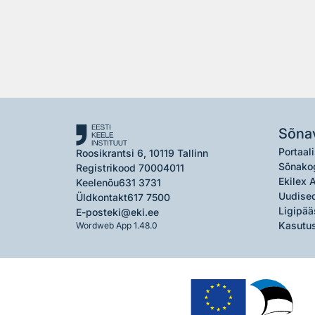
Sõna
Portaali
Roosikrantsi 6, 10119 Tallinn
Sõnako
Registrikood 70004011
Ekilex 
Keelenõu
631 3731
Uudised
Üldkontakt
617 7500
Ligipää
E-post
eki@eki.ee
Kasutus
Wordweb App 1.48.0