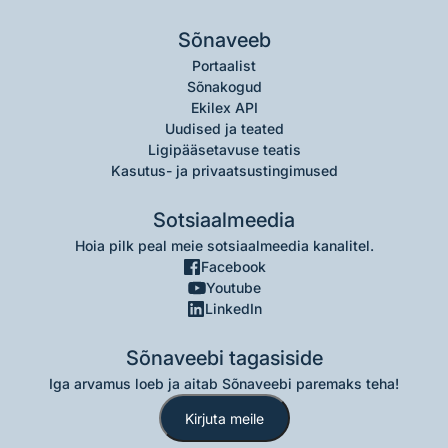
Sõnaveeb
Portaalist
Sõnakogud
Ekilex API
Uudised ja teated
Ligipääsetavuse teatis
Kasutus- ja privaatsustingimused
Sotsiaalmeedia
Hoia pilk peal meie sotsiaalmeedia kanalitel.
Facebook
Youtube
LinkedIn
Sõnaveebi tagasiside
Iga arvamus loeb ja aitab Sõnaveebi paremaks teha!
Kirjuta meile