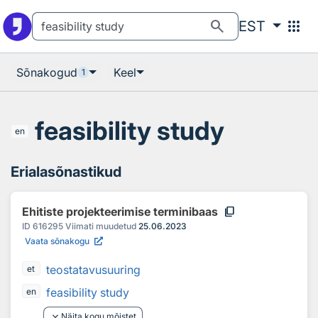
Otsingu juurde
Põhisisu juurde
search
apps
EST
Sõnakogud
Keel
1
feasibility study
en
Erialasõnastikud
content_copy
Ehitiste projekteerimise terminibaas
ID
616295
Viimati muudetud
25.06.2023
Vaata sõnakogu
teostatavusuuring
et
feasibility study
en
keyboard_arrow_down
Näita kogu mõistet