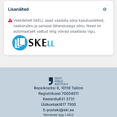
Lisanäited
Veebilehelt SkELL saad vaadata sõna kasutusnäiteid,
naabersõnu ja sarnase tähendusega sõnu. Need on
automaatselt valitud ning võivad sisaldada vigu.
Roosikrantsi 6, 10119 Tallinn
Registrikood 70004011
Keelenõu
631 3731
Üldkontakt
617 7500
E-post
eki@eki.ee
Wordweb App 1.48.0