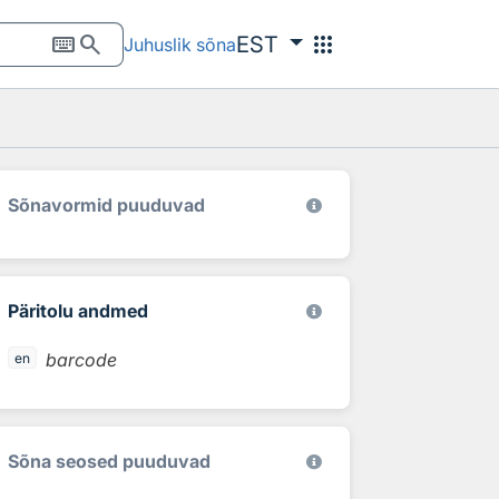
keyboard
search
apps
EST
Juhuslik sõna
Sõnavormid puuduvad
Päritolu andmed
barcode
en
Sõna seosed puuduvad