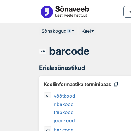
Otsingu juurde
Põhisisu juurde
Sõnakogud
Keel
1
barcode
en
Erialasõnastikud
content_copy
Kooliinformaatika terminibaas
vöötkood
et
ribakood
triipkood
joonkood
bar code
en