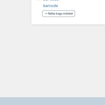
barcode
keyboard_arrow_down
Näita kogu mõistet