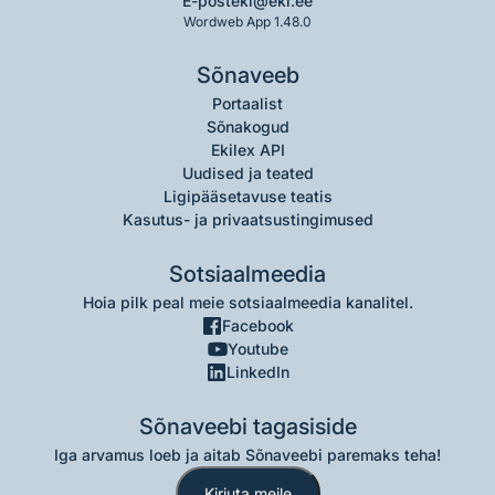
E-post
eki@eki.ee
Wordweb App 1.48.0
Sõnaveeb
Portaalist
Sõnakogud
Ekilex API
Uudised ja teated
Ligipääsetavuse teatis
Kasutus- ja privaatsustingimused
Sotsiaalmeedia
Hoia pilk peal meie sotsiaalmeedia kanalitel.
Facebook
Youtube
LinkedIn
Sõnaveebi tagasiside
Iga arvamus loeb ja aitab Sõnaveebi paremaks teha!
Kirjuta meile