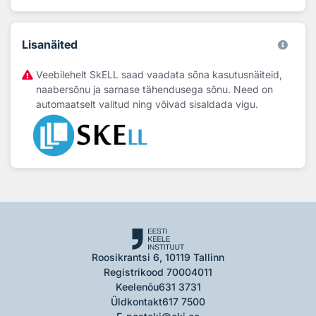
Lisanäited
Veebilehelt SkELL saad vaadata sõna kasutusnäiteid,
naabersõnu ja sarnase tähendusega sõnu. Need on
automaatselt valitud ning võivad sisaldada vigu.
Roosikrantsi 6, 10119 Tallinn
Registrikood 70004011
Keelenõu
631 3731
Üldkontakt
617 7500