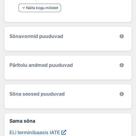
keyboard_arrow_down
Näita kogu mõistet
Sõnavormid puuduvad
Päritolu andmed puuduvad
Sõna seosed puuduvad
Sama sõna
ELi terminibaasis IATE