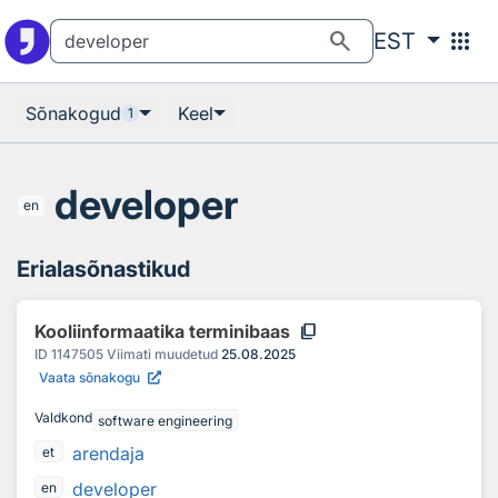
Otsingu juurde
Põhisisu juurde
search
apps
EST
Sõnakogud
Keel
1
developer
en
Erialasõnastikud
content_copy
Kooliinformaatika terminibaas
ID
1147505
Viimati muudetud
25.08.2025
Vaata sõnakogu
Valdkond
software engineering
arendaja
et
developer
en