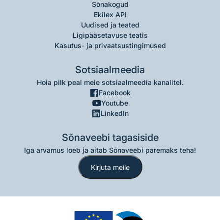
Sõnakogud
Ekilex API
Uudised ja teated
Ligipääsetavuse teatis
Kasutus- ja privaatsustingimused
Sotsiaalmeedia
Hoia pilk peal meie sotsiaalmeedia kanalitel.
Facebook
Youtube
LinkedIn
Sõnaveebi tagasiside
Iga arvamus loeb ja aitab Sõnaveebi paremaks teha!
Kirjuta meile