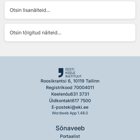
Otsin lisanäiteid...
Otsin tõlgitud näiteid...
Roosikrantsi 6, 10119 Tallinn
Registrikood 70004011
Keelenõu
631 3731
Üldkontakt
617 7500
E-post
eki@eki.ee
Wordweb App 1.48.0
Sõnaveeb
Portaalist