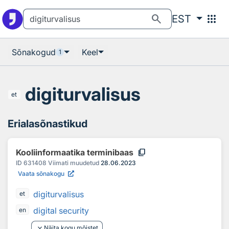
Otsingu juurde
Põhisisu juurde
search
apps
EST
Sõnakogud
Keel
1
digiturvalisus
et
Erialasõnastikud
content_copy
Kooliinformaatika terminibaas
ID
631408
Viimati muudetud
28.06.2023
Vaata sõnakogu
digiturvalisus
et
digital security
en
keyboard_arrow_down
Näita kogu mõistet