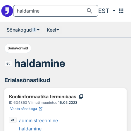
Otsingu juurde
Põhisisu juurde
search
apps
EST
Sõnakogud
Keel
1
Sõnavormid
haldamine
et
Erialasõnastikud
content_copy
Kooliinformaatika terminibaas
ID
634353
Viimati muudetud
16.05.2023
Vaata sõnakogu
administreerimine
et
haldamine