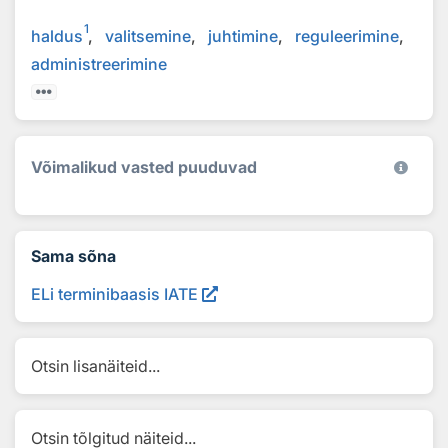
1
haldus
valitsemine
juhtimine
reguleerimine
administreerimine
Võimalikud vasted puuduvad
Sama sõna
ELi terminibaasis IATE
Otsin lisanäiteid...
Otsin tõlgitud näiteid...