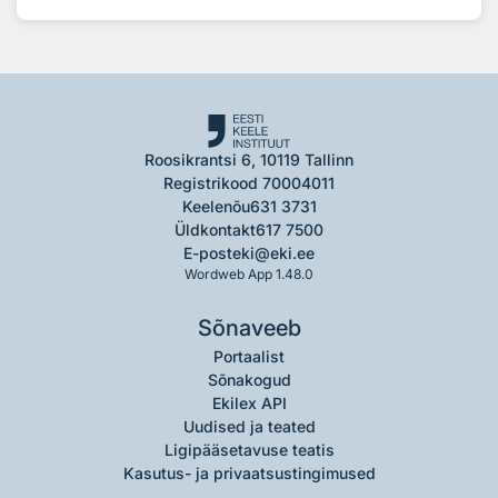
Roosikrantsi 6, 10119 Tallinn
Registrikood 70004011
Keelenõu
631 3731
Üldkontakt
617 7500
E-post
eki@eki.ee
Wordweb App 1.48.0
Sõnaveeb
Portaalist
Sõnakogud
Ekilex API
Uudised ja teated
Ligipääsetavuse teatis
Kasutus- ja privaatsustingimused