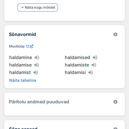
keyboard_arrow_down
Näita kogu mõistet
Sõnavormid
Muuttüüp
12
haldamine
haldamise
d
haldamise
haldamis
te
haldamis
t
haldamisi
Näita tabelina
Päritolu andmed puuduvad
Sõna seosed