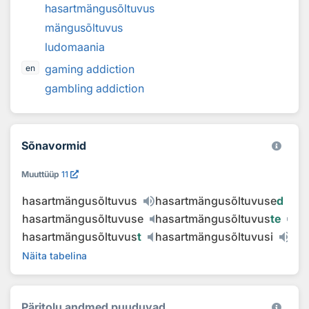
hasartmängusõltuvus
mängusõltuvus
ludomaania
gaming addiction
en
gambling addiction
Sõnavormid
Muuttüüp
11
hasartmängusõltuvus
hasartmängusõltuvuse
d
hasartmängusõltuvuse
hasartmängusõltuvus
te
hasartmängusõltuvus
t
hasartmängusõltuvusi
Näita tabelina
Päritolu andmed puuduvad