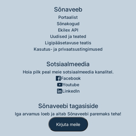
Sõnaveeb
Portaalist
Sõnakogud
Ekilex API
Uudised ja teated
Ligipääsetavuse teatis
Kasutus- ja privaatsustingimused
Sotsiaalmeedia
Hoia pilk peal meie sotsiaalmeedia kanalitel.
Facebook
Youtube
LinkedIn
Sõnaveebi tagasiside
Iga arvamus loeb ja aitab Sõnaveebi paremaks teha!
Kirjuta meile