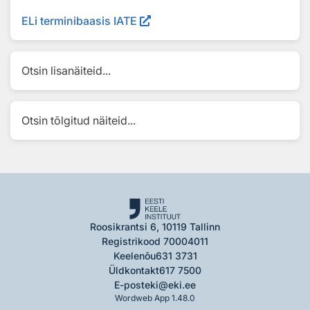
ELi terminibaasis IATE
Otsin lisanäiteid...
Otsin tõlgitud näiteid...
Roosikrantsi 6, 10119 Tallinn
Registrikood 70004011
Keelenõu
631 3731
Üldkontakt
617 7500
E-post
eki@eki.ee
Wordweb App 1.48.0