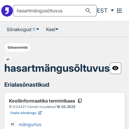
Otsingu juurde
Põhisisu juurde
search
apps
EST
Sõnakogud
Keel
1
Sõnavormid
et
hasartmängusõltuvus
visibility
Erialasõnastikud
content_copy
Kooliinformaatika terminibaas
ID
634421
Viimati muudetud
16.05.2023
Vaata sõnakogu
mängurlus
et