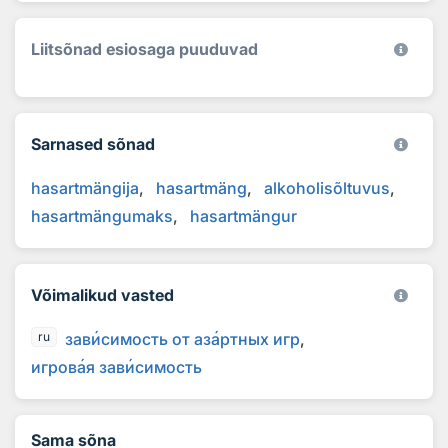
Liitsõnad esiosaga puuduvad
Sarnased sõnad
hasartmängija
hasartmäng
alkoholisõltuvus
hasartmängumaks
hasartmängur
Võimalikud vasted
зав
и
симость от аз
а
ртных игр
ru
игров
а
я зав
и
симость
Sama sõna