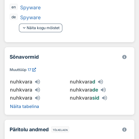
Spyware
en
Spyware
de
keyboard_arrow_down
Näita kogu mõistet
Sõnavormid
Muuttüüp
17
nuhkvara
nuhkvara
d
nuhkvara
nuhkvara
de
nuhkvara
nuhkvara
sid
Näita tabelina
Päritolu andmed
tõlkelaen