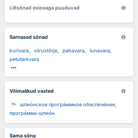
Liitsõnad esiosaga puuduvad
Sarnased sõnad
kurivara
viirustõrje
pahavara
lunavara
petutarkvara
Võimalikud vasted
шпи
о
нское прогр
а
ммное обесп
е
ч
е
ние
ru
прогр
а
мма-шпи
о
н
Sama sõna