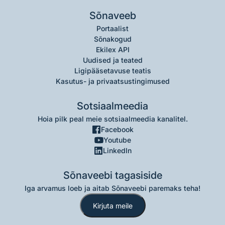
Sõnaveeb
Portaalist
Sõnakogud
Ekilex API
Uudised ja teated
Ligipääsetavuse teatis
Kasutus- ja privaatsustingimused
Sotsiaalmeedia
Hoia pilk peal meie sotsiaalmeedia kanalitel.
Facebook
Youtube
LinkedIn
Sõnaveebi tagasiside
Iga arvamus loeb ja aitab Sõnaveebi paremaks teha!
Kirjuta meile