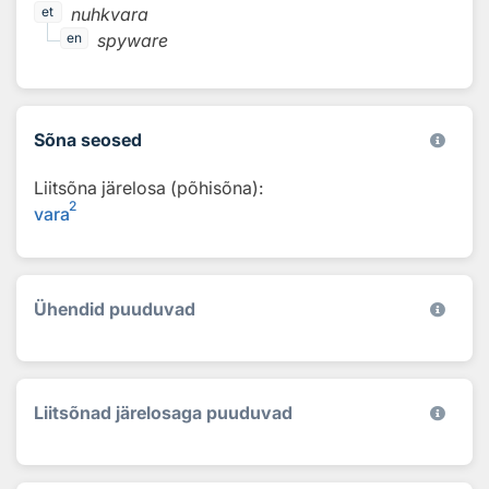
nuhkvara
et
spyware
en
Sõna seosed
Liitsõna järelosa (põhisõna):
2
vara
Ühendid puuduvad
Liitsõnad järelosaga puuduvad