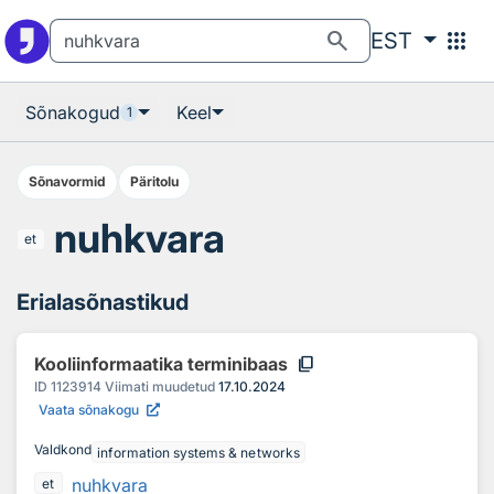
Otsingu juurde
Põhisisu juurde
search
apps
EST
Sõnakogud
Keel
1
Sõnavormid
Päritolu
nuhkvara
et
Erialasõnastikud
content_copy
Kooliinformaatika terminibaas
ID
1123914
Viimati muudetud
17.10.2024
Vaata sõnakogu
Valdkond
information systems & networks
nuhkvara
et