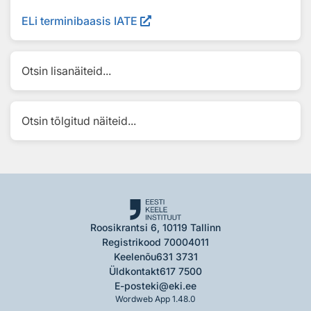
ELi terminibaasis IATE
Otsin lisanäiteid...
Otsin tõlgitud näiteid...
Roosikrantsi 6, 10119 Tallinn
Registrikood 70004011
Keelenõu
631 3731
Üldkontakt
617 7500
E-post
eki@eki.ee
Wordweb App 1.48.0