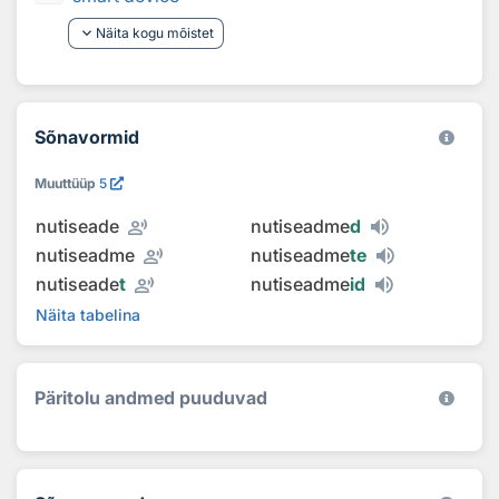
keyboard_arrow_down
Näita kogu mõistet
Sõnavormid
Muuttüüp
5
record_voice_over
nutiseade
nutiseadme
d
record_voice_over
nutiseadme
nutiseadme
te
record_voice_over
nutiseade
t
nutiseadme
id
Näita tabelina
Päritolu andmed puuduvad