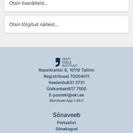
Otsin lisanäiteid...
Otsin tõlgitud näiteid...
Roosikrantsi 6, 10119 Tallinn
Registrikood 70004011
Keelenõu
631 3731
Üldkontakt
617 7500
E-post
eki@eki.ee
Wordweb App 1.48.0
Sõnaveeb
Portaalist
Sõnakogud