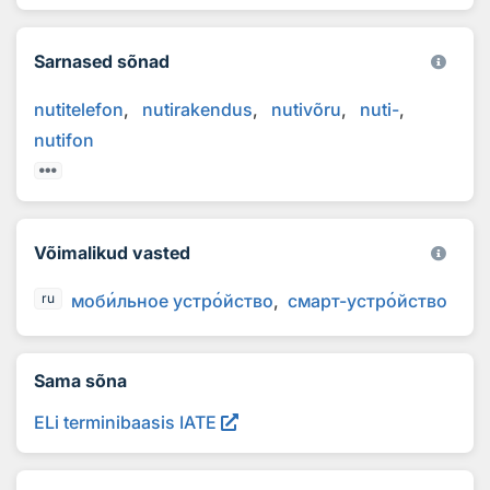
Sarnased sõnad
nutitelefon
nutirakendus
nutivõru
nuti-
nutifon
Võimalikud vasted
моб
и
льное устр
о
йство
смарт-устр
о
йство
ru
Sama sõna
ELi terminibaasis IATE