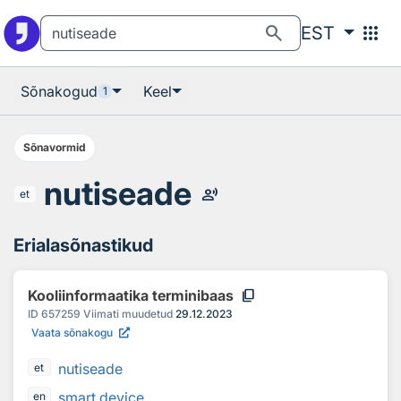
Otsingu juurde
Põhisisu juurde
search
apps
EST
Sõnakogud
Keel
1
Sõnavormid
nutiseade
record_voice_over
et
Erialasõnastikud
content_copy
Kooliinformaatika terminibaas
ID
657259
Viimati muudetud
29.12.2023
Vaata sõnakogu
nutiseade
et
smart device
en