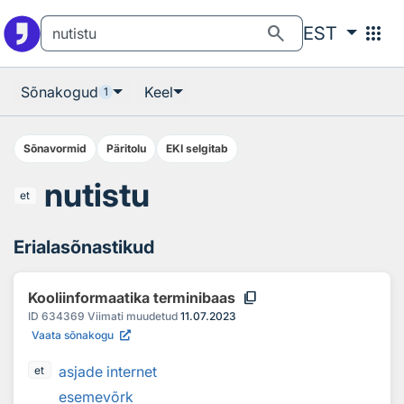
Otsingu juurde
Põhisisu juurde
search
apps
EST
Sõnakogud
Keel
1
Sõnavormid
Päritolu
EKI selgitab
nutistu
et
Erialasõnastikud
content_copy
Kooliinformaatika terminibaas
ID
634369
Viimati muudetud
11.07.2023
Vaata sõnakogu
asjade internet
et
esemevõrk