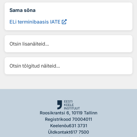
Sama sõna
ELi terminibaasis IATE
Otsin lisanäiteid...
Otsin tõlgitud näiteid...
Roosikrantsi 6, 10119 Tallinn
Registrikood 70004011
Keelenõu
631 3731
Üldkontakt
617 7500