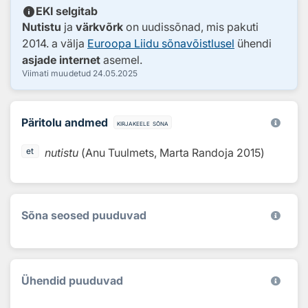
info
EKI selgitab
Nutistu
ja
värkvõrk
on uudissõnad, mis pakuti
2014. a välja
Euroopa Liidu sõnavõistlusel
ühendi
asjade internet
asemel.
Viimati muudetud
24.05.2025
Päritolu andmed
kirjakeele sõna
nutistu
(
Anu Tuulmets, Marta Randoja
2015
)
et
Sõna seosed puuduvad
Ühendid puuduvad