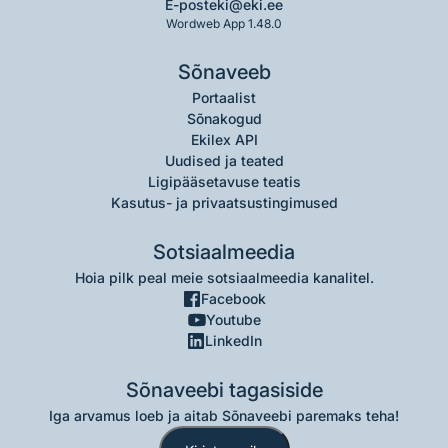
E-post
eki@eki.ee
Wordweb App 1.48.0
Sõnaveeb
Portaalist
Sõnakogud
Ekilex API
Uudised ja teated
Ligipääsetavuse teatis
Kasutus- ja privaatsustingimused
Sotsiaalmeedia
Hoia pilk peal meie sotsiaalmeedia kanalitel.
Facebook
Youtube
LinkedIn
Sõnaveebi tagasiside
Iga arvamus loeb ja aitab Sõnaveebi paremaks teha!