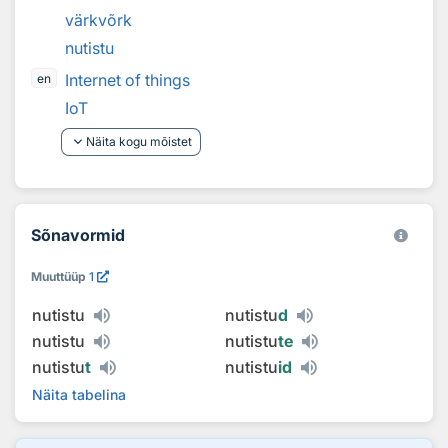
värkvõrk
nutistu
Internet of things
en
IoT
keyboard_arrow_down
Näita kogu mõistet
Sõnavormid
Muuttüüp
1
nutistu
nutistu
d
nutistu
nutistu
te
nutistu
t
nutistu
id
Näita tabelina