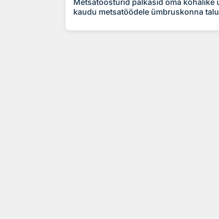
Metsatöösturid palkasid oma kohalike us
kaudu metsatöödele ümbruskonna talu