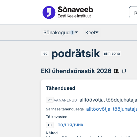
Otsingu juurde
Põhisisu juurde
Sõnakogud
Keel
1
podrätsik
et
nimisõna
EKI ühendsõnastik 2026
book_ribbon
content_copy
Tähendused
alltöövõtja, töödejuhataj
et
VANANENUD
alltöövõtja
,
tööjuhataj
Sarnase tähendusega
Tõlkevasted
подр
я
дчик
ru
Näited