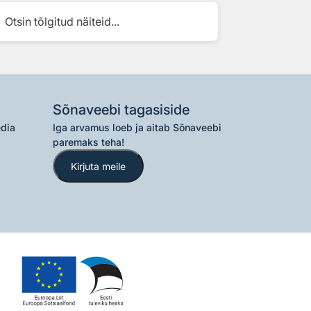
Otsin tõlgitud näiteid...
Sõnaveebi tagasiside
edia
Iga arvamus loeb ja aitab Sõnaveebi
paremaks teha!
Kirjuta meile