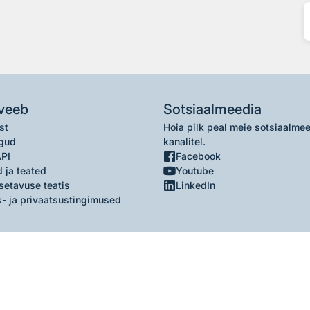
veeb
Sotsiaalmeedia
st
Hoia pilk peal meie sotsiaalme
gud
kanalitel.
API
Facebook
 ja teated
Youtube
setavuse teatis
LinkedIn
- ja privaatsustingimused