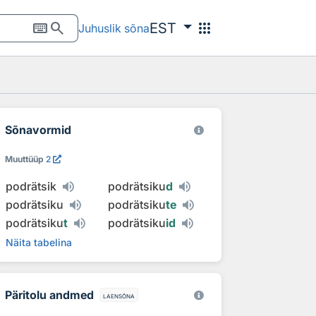
keyboard
search
apps
EST
Juhuslik sõna
Sõnavormid
Muuttüüp
2
podrätsik
podrätsiku
d
podrätsiku
podrätsiku
te
podrätsiku
t
podrätsiku
id
Näita tabelina
Päritolu andmed
laensõna