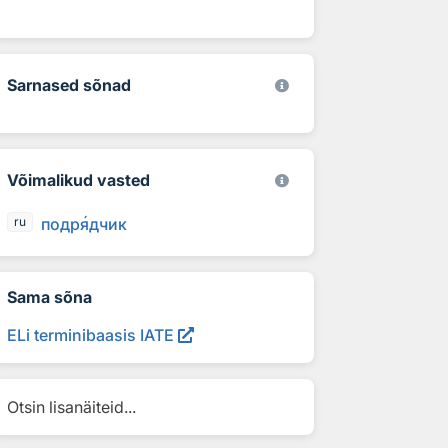
Sarnased sõnad
Võimalikud vasted
подр
я
дчик
ru
Sama sõna
ELi terminibaasis IATE
Otsin lisanäiteid...