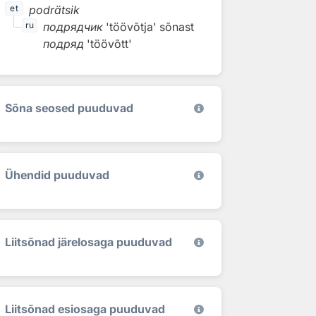
podrätsik
et
подрядчик
'töövõtja'
sõnast
ru
подряд
'töövõtt'
Sõna seosed puuduvad
Ühendid puuduvad
Liitsõnad järelosaga puuduvad
Liitsõnad esiosaga puuduvad