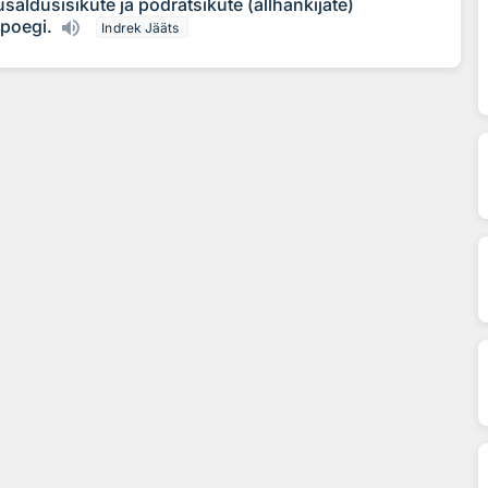
aldusisikute ja podrätsikute (allhankijate)
poegi.
Indrek Jääts