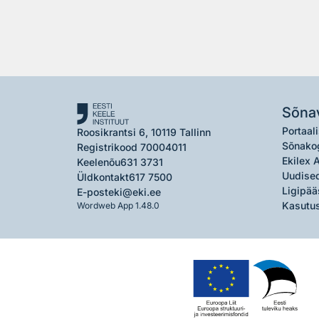
Sõna
Portaali
Roosikrantsi 6, 10119 Tallinn
Sõnako
Registrikood 70004011
Ekilex 
Keelenõu
631 3731
Uudised
Üldkontakt
617 7500
Ligipää
E-post
eki@eki.ee
Kasutus
Wordweb App 1.48.0