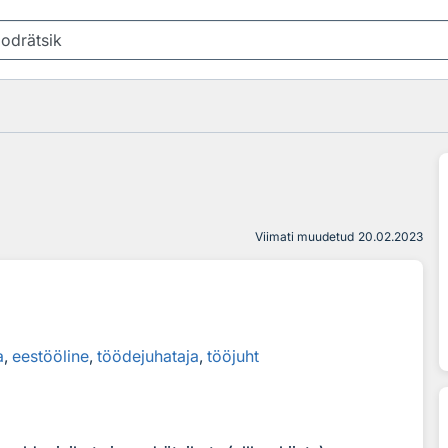
Viimati muudetud
20.02.2023
a
a
,
eestööline
,
töödejuhataja
,
tööjuht