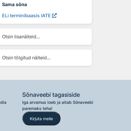
Sama sõna
ELi terminibaasis IATE
Otsin lisanäiteid...
Otsin tõlgitud näiteid...
Sõnaveebi tagasiside
edia
Iga arvamus loeb ja aitab Sõnaveebi
paremaks teha!
Kirjuta meile