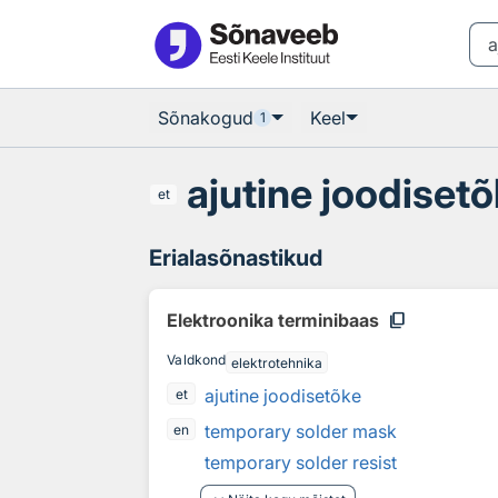
Otsingu juurde
Põhisisu juurde
Sõnakogud
Keel
1
ajutine joodiset
et
Erialasõnastikud
content_copy
Elektroonika terminibaas
Valdkond
elektrotehnika
ajutine joodisetõke
et
temporary solder mask
en
temporary solder resist