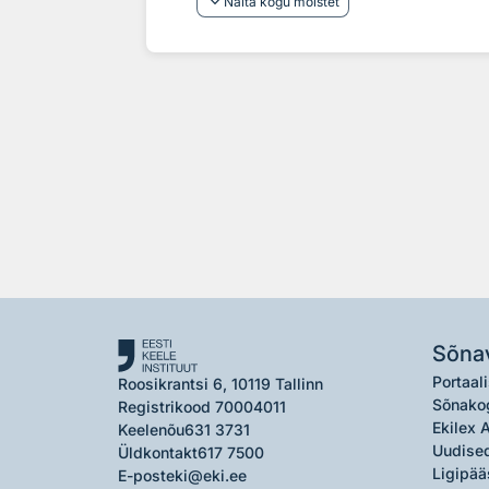
keyboard_arrow_down
Näita kogu mõistet
Sõna
Portaali
Roosikrantsi 6, 10119 Tallinn
Sõnako
Registrikood 70004011
Ekilex 
Keelenõu
631 3731
Uudised
Üldkontakt
617 7500
Ligipää
E-post
eki@eki.ee