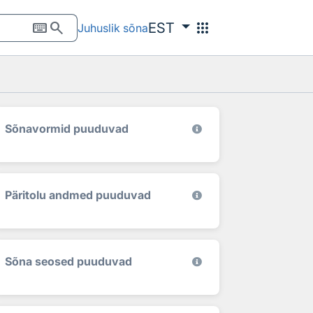
keyboard
search
apps
EST
Juhuslik sõna
Sõnavormid puuduvad
Päritolu andmed puuduvad
Sõna seosed puuduvad