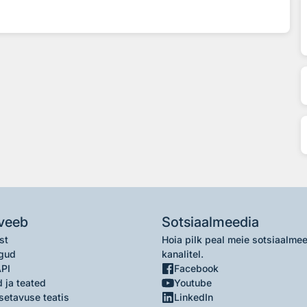
veeb
Sotsiaalmeedia
st
Hoia pilk peal meie sotsiaalme
gud
kanalitel.
API
Facebook
 ja teated
Youtube
setavuse teatis
LinkedIn