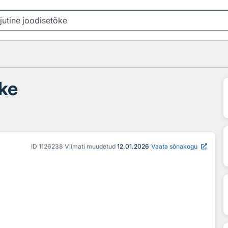
õke
ID
1126238
Viimati muudetud
12.01.2026
Vaata sõnakogu