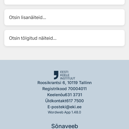
Otsin lisanäiteid...
Otsin tõlgitud näiteid...
Roosikrantsi 6, 10119 Tallinn
Registrikood 70004011
Keelenõu
631 3731
Üldkontakt
617 7500
E-post
eki@eki.ee
Wordweb App 1.48.0
Sõnaveeb