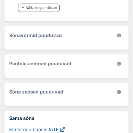
keyboard_arrow_down
Näita kogu mõistet
Sõnavormid puuduvad
Päritolu andmed puuduvad
Sõna seosed puuduvad
Sama sõna
ELi terminibaasis IATE