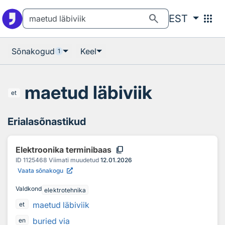
Otsingu juurde
Põhisisu juurde
search
apps
EST
Sõnakogud
Keel
1
maetud läbiviik
et
Erialasõnastikud
content_copy
Elektroonika terminibaas
ID
1125468
Viimati muudetud
12.01.2026
Vaata sõnakogu
Valdkond
elektrotehnika
maetud läbiviik
et
buried via
en