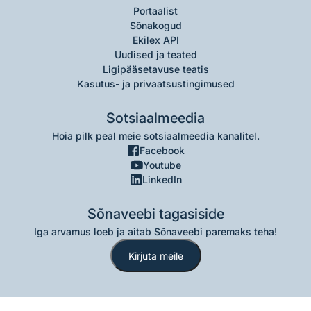
Portaalist
Sõnakogud
Ekilex API
Uudised ja teated
Ligipääsetavuse teatis
Kasutus- ja privaatsustingimused
Sotsiaalmeedia
Hoia pilk peal meie sotsiaalmeedia kanalitel.
Facebook
Youtube
LinkedIn
Sõnaveebi tagasiside
Iga arvamus loeb ja aitab Sõnaveebi paremaks teha!
Kirjuta meile