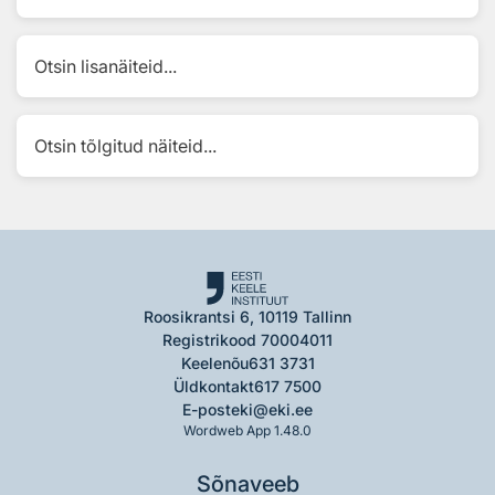
Otsin lisanäiteid...
Otsin tõlgitud näiteid...
Roosikrantsi 6, 10119 Tallinn
Registrikood 70004011
Keelenõu
631 3731
Üldkontakt
617 7500
E-post
eki@eki.ee
Wordweb App 1.48.0
Sõnaveeb