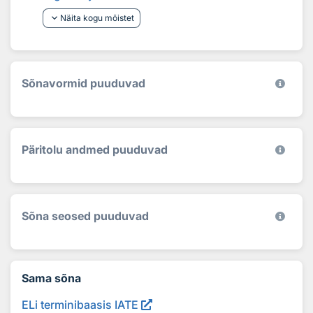
keyboard_arrow_down
Näita kogu mõistet
Sõnavormid puuduvad
Päritolu andmed puuduvad
Sõna seosed puuduvad
Sama sõna
ELi terminibaasis IATE