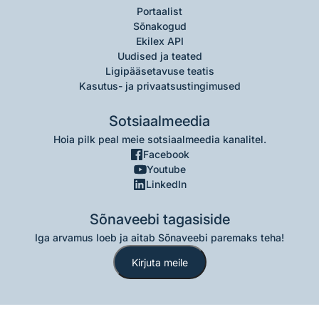
Portaalist
Sõnakogud
Ekilex API
Uudised ja teated
Ligipääsetavuse teatis
Kasutus- ja privaatsustingimused
Sotsiaalmeedia
Hoia pilk peal meie sotsiaalmeedia kanalitel.
Facebook
Youtube
LinkedIn
Sõnaveebi tagasiside
Iga arvamus loeb ja aitab Sõnaveebi paremaks teha!
Kirjuta meile