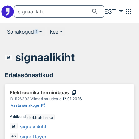
Otsingu juurde
Põhisisu juurde
search
apps
EST
Sõnakogud
Keel
1
signaalikiht
et
Erialasõnastikud
content_copy
Elektroonika terminibaas
ID
1126303
Viimati muudetud
12.01.2026
Vaata sõnakogu
Valdkond
elektrotehnika
signaalikiht
et
signal layer
en