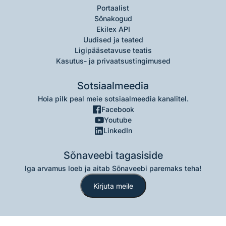
Portaalist
Sõnakogud
Ekilex API
Uudised ja teated
Ligipääsetavuse teatis
Kasutus- ja privaatsustingimused
Sotsiaalmeedia
Hoia pilk peal meie sotsiaalmeedia kanalitel.
Facebook
Youtube
LinkedIn
Sõnaveebi tagasiside
Iga arvamus loeb ja aitab Sõnaveebi paremaks teha!
Kirjuta meile