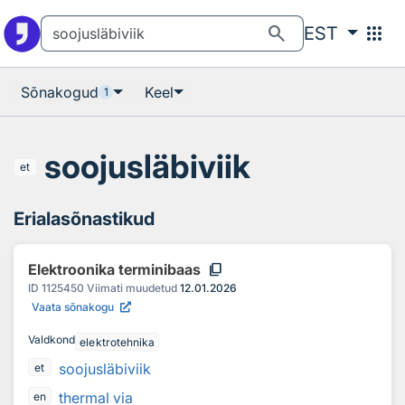
Otsingu juurde
Põhisisu juurde
search
apps
EST
Sõnakogud
Keel
1
soojusläbiviik
et
Erialasõnastikud
content_copy
Elektroonika terminibaas
ID
1125450
Viimati muudetud
12.01.2026
Vaata sõnakogu
Valdkond
elektrotehnika
soojusläbiviik
et
thermal via
en