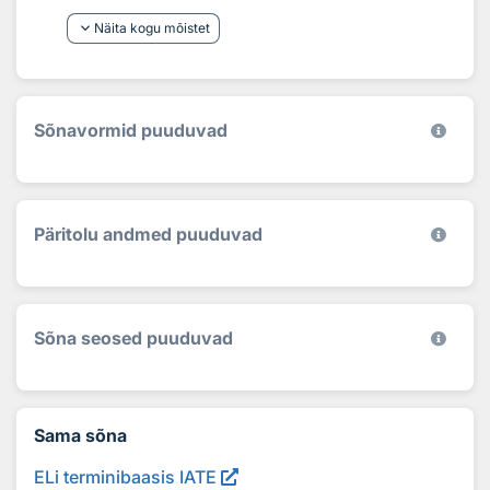
keyboard_arrow_down
Näita kogu mõistet
Sõnavormid puuduvad
Päritolu andmed puuduvad
Sõna seosed puuduvad
Sama sõna
ELi terminibaasis IATE