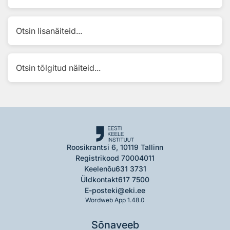
Otsin lisanäiteid...
Otsin tõlgitud näiteid...
Roosikrantsi 6, 10119 Tallinn
Registrikood 70004011
Keelenõu
631 3731
Üldkontakt
617 7500
E-post
eki@eki.ee
Wordweb App 1.48.0
Sõnaveeb