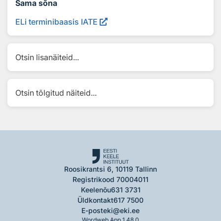
Sama sõna
ELi terminibaasis IATE
Otsin lisanäiteid...
Otsin tõlgitud näiteid...
Roosikrantsi 6, 10119 Tallinn
Registrikood 70004011
Keelenõu
631 3731
Üldkontakt
617 7500
E-post
eki@eki.ee
Wordweb App 1.48.0