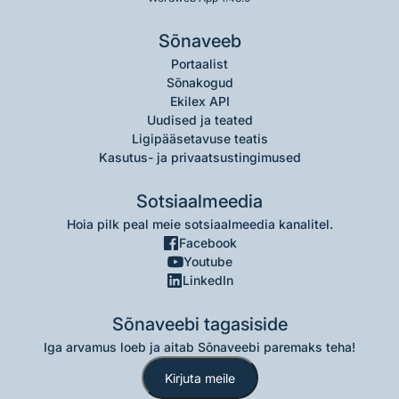
Sõnaveeb
Portaalist
Sõnakogud
Ekilex API
Uudised ja teated
Ligipääsetavuse teatis
Kasutus- ja privaatsustingimused
Sotsiaalmeedia
Hoia pilk peal meie sotsiaalmeedia kanalitel.
Facebook
Youtube
LinkedIn
Sõnaveebi tagasiside
Iga arvamus loeb ja aitab Sõnaveebi paremaks teha!
Kirjuta meile