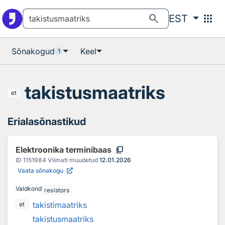
Otsingu juurde
Põhisisu juurde
search
apps
EST
Sõnakogud
Keel
1
takistusmaatriks
et
Erialasõnastikud
content_copy
Elektroonika terminibaas
ID
1151984
Viimati muudetud
12.01.2026
Vaata sõnakogu
Valdkond
resistors
takistimaatriks
et
takistusmaatriks