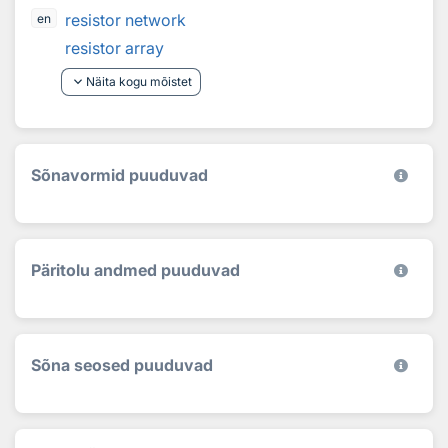
resistor network
en
resistor array
keyboard_arrow_down
Näita kogu mõistet
Sõnavormid puuduvad
Päritolu andmed puuduvad
Sõna seosed puuduvad