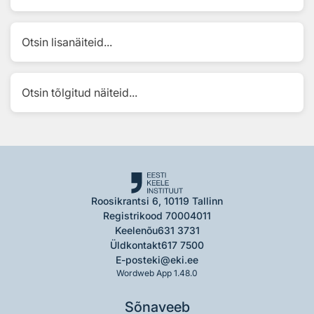
Otsin lisanäiteid...
Otsin tõlgitud näiteid...
Roosikrantsi 6, 10119 Tallinn
Registrikood 70004011
Keelenõu
631 3731
Üldkontakt
617 7500
E-post
eki@eki.ee
Wordweb App 1.48.0
Sõnaveeb