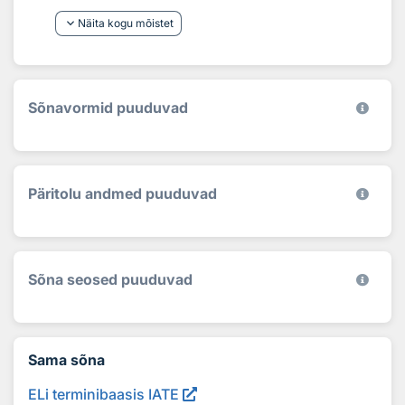
keyboard_arrow_down
Näita kogu mõistet
Sõnavormid puuduvad
Päritolu andmed puuduvad
Sõna seosed puuduvad
Sama sõna
ELi terminibaasis IATE