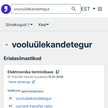
Otsingu juurde
Põhisisu juurde
search
apps
EST
Sõnakogud
Keel
1
vooluülekandetegur
et
Erialasõnastikud
content_copy
Elektroonika terminibaas
ID
1126246
Viimati muudetud
12.01.2026
Vaata sõnakogu
Valdkond
semiconductors
vooluülekandetegur
et
current transfer ratio
en