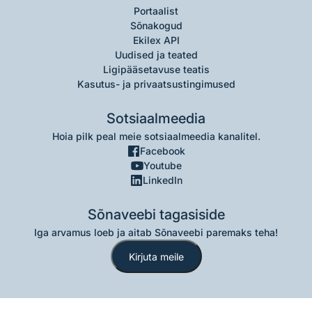
Portaalist
Sõnakogud
Ekilex API
Uudised ja teated
Ligipääsetavuse teatis
Kasutus- ja privaatsustingimused
Sotsiaalmeedia
Hoia pilk peal meie sotsiaalmeedia kanalitel.
Facebook
Youtube
LinkedIn
Sõnaveebi tagasiside
Iga arvamus loeb ja aitab Sõnaveebi paremaks teha!
Kirjuta meile