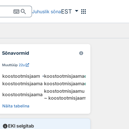
keyboard
search
apps
EST
Juhuslik sõna
Sõnavormid
Muuttüüp
22u
koostootmisjaam
koostootmisjaama
d
koostootmisjaama
koostootmisjaama
de
koostootmisjaamu
koostootmisjaama
~
koostootmisjaama
sid
Näita tabelina
info
EKI selgitab