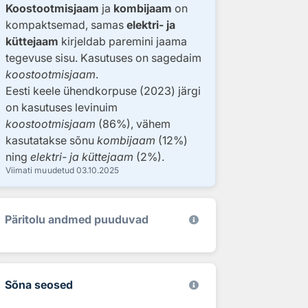
Koostootmisjaam
ja
kombijaam
on
kompaktsemad, samas
elektri- ja
küttejaam
kirjeldab paremini jaama
tegevuse sisu. Kasutuses on sagedaim
koostootmisjaam
.
Eesti keele ühendkorpuse (2023) järgi
on kasutuses levinuim
koostootmisjaam
(86%), vähem
kasutatakse sõnu
kombijaam
(12%)
ning
elektri- ja küttejaam
(2%).
Viimati muudetud
03.10.2025
Päritolu andmed puuduvad
Sõna seosed