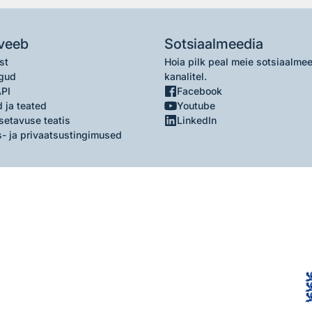
veeb
Sotsiaalmeedia
st
Hoia pilk peal meie sotsiaalme
gud
kanalitel.
API
Facebook
 ja teated
Youtube
setavuse teatis
LinkedIn
- ja privaatsustingimused