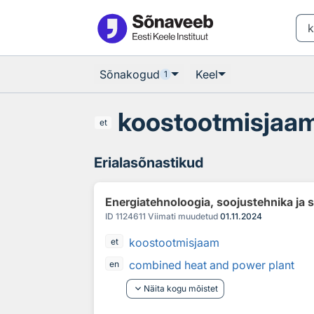
Otsingu juurde
Põhisisu juurde
Sõnakogud
Keel
1
koostootmisjaa
et
Erialasõnastikud
Energiatehnoloogia, soojustehnika ja 
ID
1124611
Viimati muudetud
01.11.2024
koostootmisjaam
et
combined heat and power plant
en
keyboard_arrow_down
Näita kogu mõistet