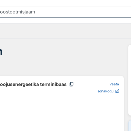
m
content_copy
soojusenergeetika terminibaas
Vaata
sõnakogu