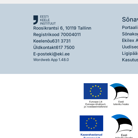
Sõna
Portaali
Roosikrantsi 6, 10119 Tallinn
Sõnako
Registrikood 70004011
Ekilex 
Keelenõu
631 3731
Uudised
Üldkontakt
617 7500
Ligipää
E-post
eki@eki.ee
Kasutus
Wordweb App 1.48.0