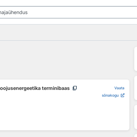
content_copy
soojusenergeetika terminibaas
Vaata
sõnakogu