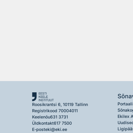
Sõna
Portaali
Roosikrantsi 6, 10119 Tallinn
Sõnako
Registrikood 70004011
Ekilex 
Keelenõu
631 3731
Uudised
Üldkontakt
617 7500
Ligipää
E-post
eki@eki.ee