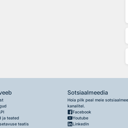
veeb
Sotsiaalmeedia
st
Hoia pilk peal meie sotsiaalme
gud
kanalitel.
API
Facebook
 ja teated
Youtube
setavuse teatis
LinkedIn