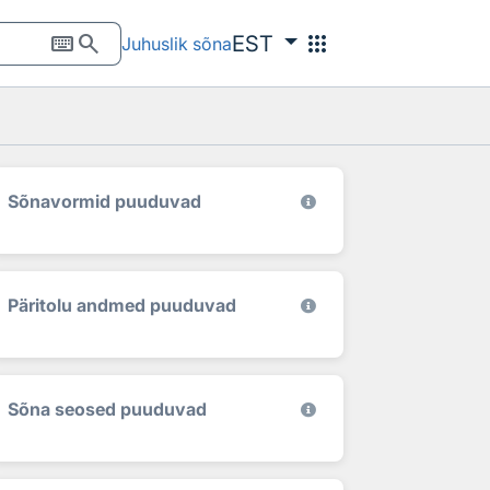
keyboard
search
apps
EST
Juhuslik sõna
Sõnavormid puuduvad
Päritolu andmed puuduvad
Sõna seosed puuduvad