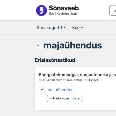
Otsingu juurde
Põhisisu juurde
Sõnakogud
Keel
1
majaühendus
et
Erialasõnastikud
Energiatehnoloogia, soojustehnika ja 
ID
1124738
Viimati muudetud
05.11.2024
majaühendus
et
keyboard_arrow_down
Näita kogu mõistet