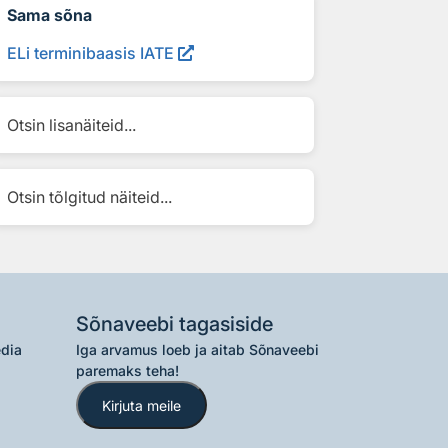
Sama sõna
ELi terminibaasis IATE
Otsin lisanäiteid...
Otsin tõlgitud näiteid...
Sõnaveebi tagasiside
edia
Iga arvamus loeb ja aitab Sõnaveebi
paremaks teha!
Kirjuta meile