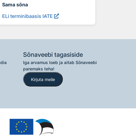
Sama sõna
ELi terminibaasis IATE
Sõnaveebi tagasiside
edia
Iga arvamus loeb ja aitab Sõnaveebi
paremaks teha!
Kirjuta meile