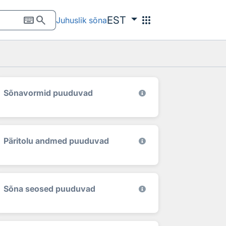
keyboard
search
apps
EST
Juhuslik sõna
Sõnavormid puuduvad
Päritolu andmed puuduvad
Sõna seosed puuduvad