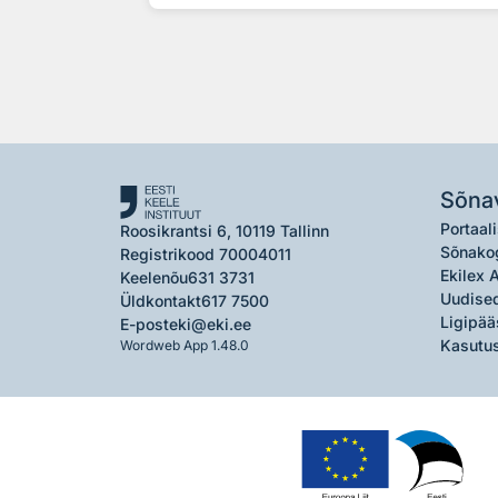
Sõna
Portaali
Roosikrantsi 6, 10119 Tallinn
Sõnako
Registrikood 70004011
Ekilex 
Keelenõu
631 3731
Uudised
Üldkontakt
617 7500
Ligipää
E-post
eki@eki.ee
Kasutus
Wordweb App 1.48.0