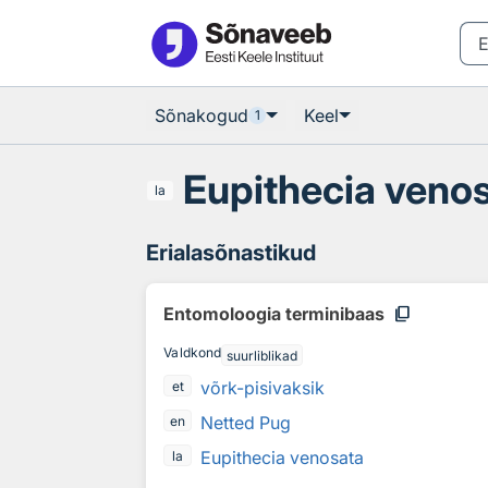
Otsingu juurde
Põhisisu juurde
Sõnakogud
Keel
1
Eupithecia veno
la
Erialasõnastikud
content_copy
Entomoloogia terminibaas
Valdkond
suurliblikad
võrk-pisivaksik
et
Netted Pug
en
Eupithecia venosata
la