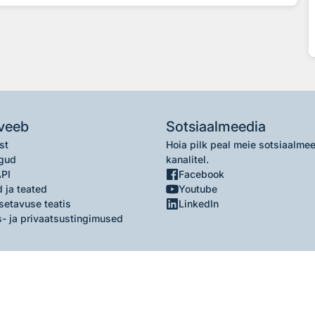
veeb
Sotsiaalmeedia
st
Hoia pilk peal meie sotsiaalme
gud
kanalitel.
API
Facebook
 ja teated
Youtube
setavuse teatis
LinkedIn
- ja privaatsustingimused