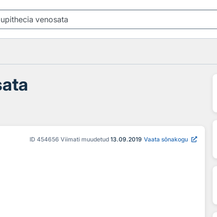
sata
ID
454656
Viimati muudetud
13.09.2019
Vaata sõnakogu