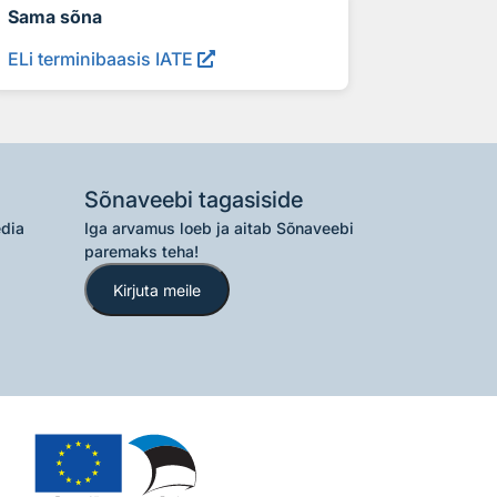
Sama sõna
ELi terminibaasis IATE
Sõnaveebi tagasiside
edia
Iga arvamus loeb ja aitab Sõnaveebi
paremaks teha!
Kirjuta meile