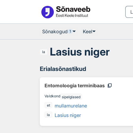
Otsingu juurde
Põhisisu juurde
Sõnakogud
Keel
1
Lasius niger
la
Erialasõnastikud
content_copy
Entomoloogia terminibaas
Valdkond
sipelglased
mullamurelane
et
Lasius niger
la