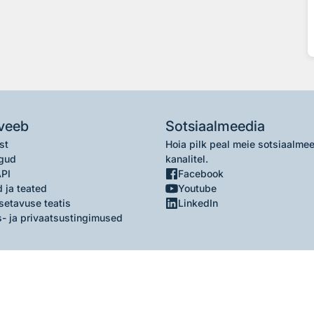
veeb
Sotsiaalmeedia
st
Hoia pilk peal meie sotsiaalme
gud
kanalitel.
API
Facebook
 ja teated
Youtube
setavuse teatis
LinkedIn
- ja privaatsustingimused