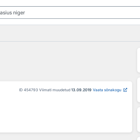
ID
454793
Viimati muudetud
13.09.2019
Vaata sõnakogu