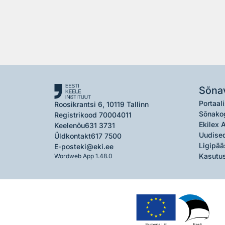
Sõna
Portaali
Roosikrantsi 6, 10119 Tallinn
Sõnako
Registrikood 70004011
Ekilex 
Keelenõu
631 3731
Uudised
Üldkontakt
617 7500
Ligipää
E-post
eki@eki.ee
Kasutus
Wordweb App 1.48.0