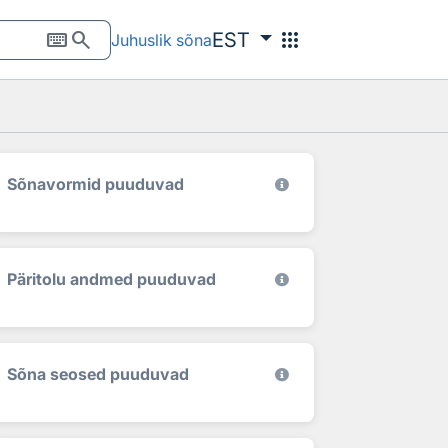
keyboard
search
apps
EST
Juhuslik sõna
Sõnavormid puuduvad
Päritolu andmed puuduvad
Sõna seosed puuduvad