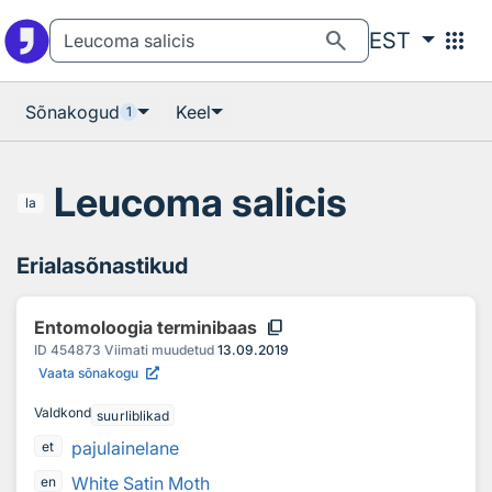
Otsingu juurde
Põhisisu juurde
search
apps
EST
Sõnakogud
Keel
1
Leucoma salicis
la
Erialasõnastikud
content_copy
Entomoloogia terminibaas
ID
454873
Viimati muudetud
13.09.2019
Vaata sõnakogu
Valdkond
suurliblikad
pajulainelane
et
White Satin Moth
en