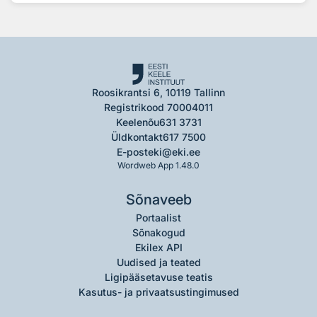
Roosikrantsi 6, 10119 Tallinn
Registrikood 70004011
Keelenõu
631 3731
Üldkontakt
617 7500
E-post
eki@eki.ee
Wordweb App 1.48.0
Sõnaveeb
Portaalist
Sõnakogud
Ekilex API
Uudised ja teated
Ligipääsetavuse teatis
Kasutus- ja privaatsustingimused