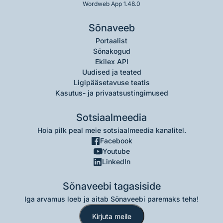
Wordweb App 1.48.0
Sõnaveeb
Portaalist
Sõnakogud
Ekilex API
Uudised ja teated
Ligipääsetavuse teatis
Kasutus- ja privaatsustingimused
Sotsiaalmeedia
Hoia pilk peal meie sotsiaalmeedia kanalitel.
Facebook
Youtube
LinkedIn
Sõnaveebi tagasiside
Iga arvamus loeb ja aitab Sõnaveebi paremaks teha!
Kirjuta meile