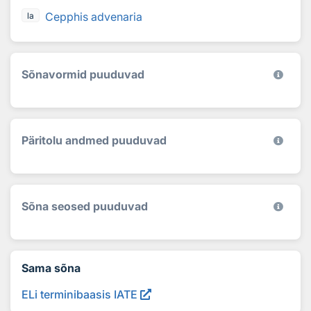
Cepphis advenaria
la
Sõnavormid puuduvad
Päritolu andmed puuduvad
Sõna seosed puuduvad
Sama sõna
ELi terminibaasis IATE