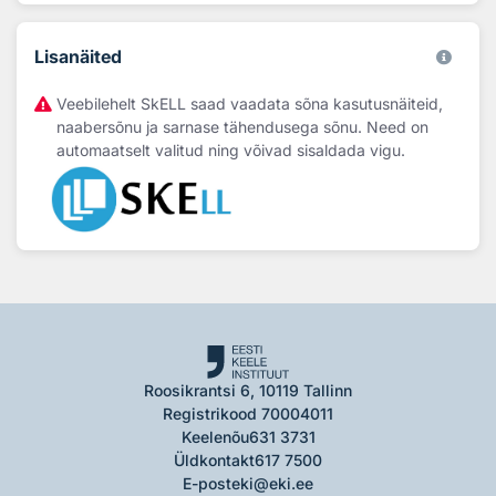
Lisanäited
Veebilehelt SkELL saad vaadata sõna kasutusnäiteid,
naabersõnu ja sarnase tähendusega sõnu. Need on
automaatselt valitud ning võivad sisaldada vigu.
Roosikrantsi 6, 10119 Tallinn
Registrikood 70004011
Keelenõu
631 3731
Üldkontakt
617 7500
E-post
eki@eki.ee