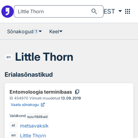
Otsingu juurde
Põhisisu juurde
search
apps
EST
Sõnakogud
Keel
1
Little Thorn
en
Erialasõnastikud
content_copy
Entomoloogia terminibaas
ID
454970
Viimati muudetud
13.09.2019
Vaata sõnakogu
Valdkond
suurliblikad
metsavaksik
et
Little Thorn
en