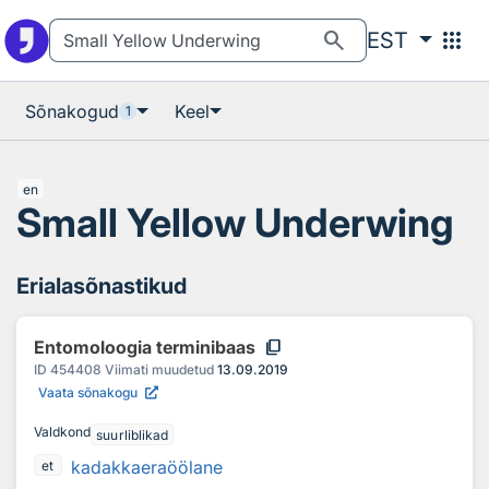
Otsingu juurde
Põhisisu juurde
search
apps
EST
Sõnakogud
Keel
1
en
Small Yellow Underwing
Erialasõnastikud
content_copy
Entomoloogia terminibaas
ID
454408
Viimati muudetud
13.09.2019
Vaata sõnakogu
Valdkond
suurliblikad
kadakkaeraöölane
et