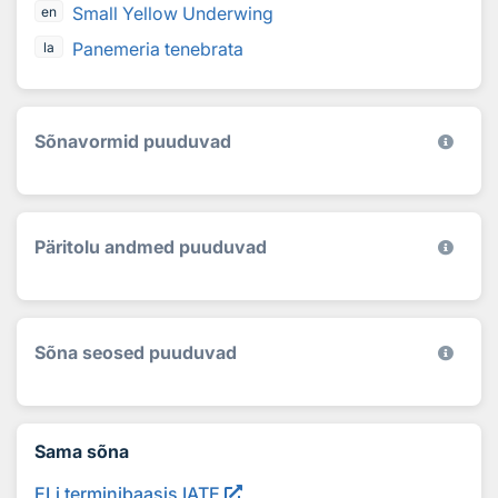
Small Yellow Underwing
en
Panemeria tenebrata
la
Sõnavormid puuduvad
Päritolu andmed puuduvad
Sõna seosed puuduvad
Sama sõna
ELi terminibaasis IATE