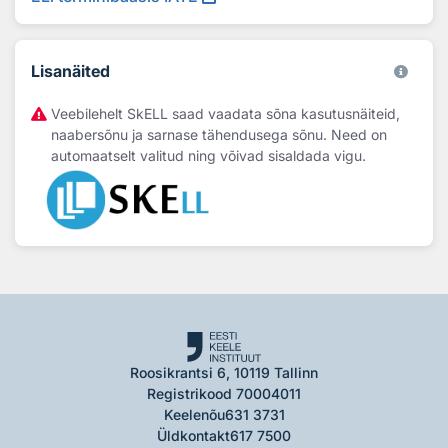
Lisanäited
Veebilehelt SkELL saad vaadata sõna kasutusnäiteid,
naabersõnu ja sarnase tähendusega sõnu. Need on
automaatselt valitud ning võivad sisaldada vigu.
Roosikrantsi 6, 10119 Tallinn
Registrikood 70004011
Keelenõu
631 3731
Üldkontakt
617 7500