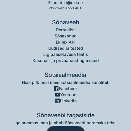
E-post
eki@eki.ee
Wordweb App 1.48.0
Sõnaveeb
Portaalist
Sõnakogud
Ekilex API
Uudised ja teated
Ligipääsetavuse teatis
Kasutus- ja privaatsustingimused
Sotsiaalmeedia
Hoia pilk peal meie sotsiaalmeedia kanalitel.
Facebook
Youtube
LinkedIn
Sõnaveebi tagasiside
Iga arvamus loeb ja aitab Sõnaveebi paremaks teha!