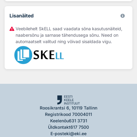
Lisanäited
Veebilehelt SkELL saad vaadata sõna kasutusnäiteid,
naabersõnu ja sarnase tähendusega sõnu. Need on
automaatselt valitud ning võivad sisaldada vigu.
Roosikrantsi 6, 10119 Tallinn
Registrikood 70004011
Keelenõu
631 3731
Üldkontakt
617 7500
E-post
eki@eki.ee