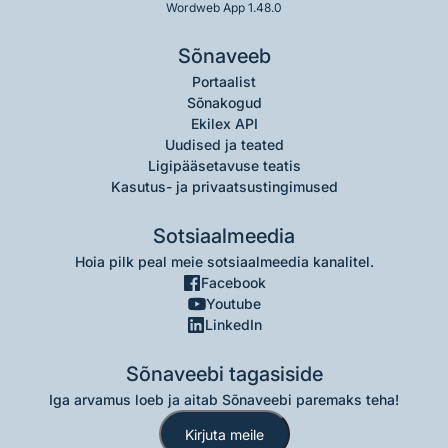
Wordweb App 1.48.0
Sõnaveeb
Portaalist
Sõnakogud
Ekilex API
Uudised ja teated
Ligipääsetavuse teatis
Kasutus- ja privaatsustingimused
Sotsiaalmeedia
Hoia pilk peal meie sotsiaalmeedia kanalitel.
Facebook
Youtube
LinkedIn
Sõnaveebi tagasiside
Iga arvamus loeb ja aitab Sõnaveebi paremaks teha!
Kirjuta meile