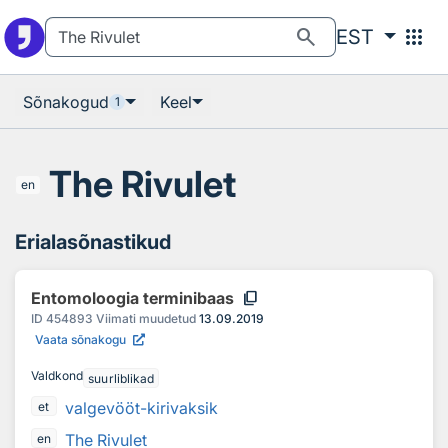
Otsingu juurde
Põhisisu juurde
search
apps
EST
Sõnakogud
Keel
1
The Rivulet
en
Erialasõnastikud
content_copy
Entomoloogia terminibaas
ID
454893
Viimati muudetud
13.09.2019
Vaata sõnakogu
Valdkond
suurliblikad
valgevööt-kirivaksik
et
The Rivulet
en