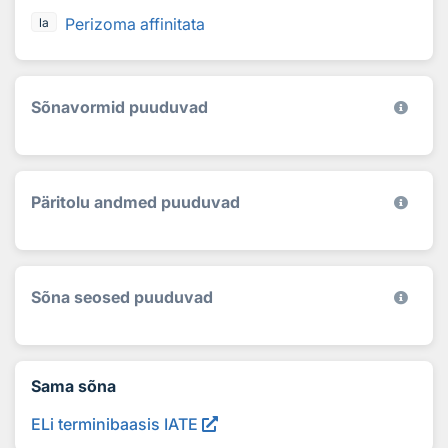
Perizoma affinitata
la
Sõnavormid puuduvad
Päritolu andmed puuduvad
Sõna seosed puuduvad
Sama sõna
ELi terminibaasis IATE