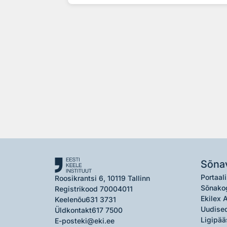
Sõna
Portaali
Roosikrantsi 6, 10119 Tallinn
Sõnako
Registrikood 70004011
Ekilex 
Keelenõu
631 3731
Uudised
Üldkontakt
617 7500
Ligipää
E-post
eki@eki.ee