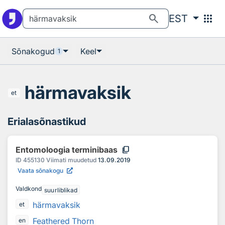
Otsingu juurde
Põhisisu juurde
search
apps
EST
Sõnakogud
Keel
1
härmavaksik
et
Erialasõnastikud
content_copy
Entomoloogia terminibaas
ID
455130
Viimati muudetud
13.09.2019
Vaata sõnakogu
Valdkond
suurliblikad
härmavaksik
et
Feathered Thorn
en