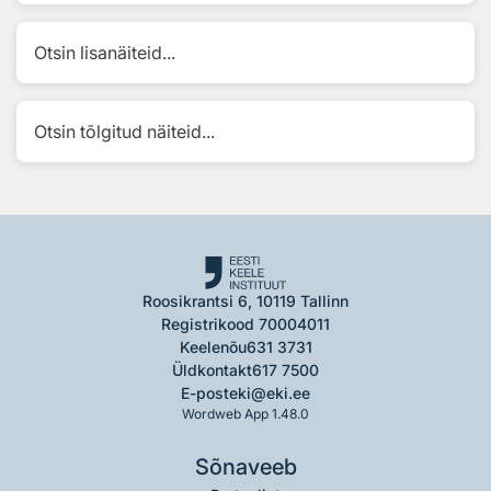
Otsin lisanäiteid...
Otsin tõlgitud näiteid...
Roosikrantsi 6, 10119 Tallinn
Registrikood 70004011
Keelenõu
631 3731
Üldkontakt
617 7500
E-post
eki@eki.ee
Wordweb App 1.48.0
Sõnaveeb