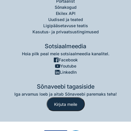
Portaalist
Sõnakogud
Ekilex API
Uudised ja teated
Ligipääsetavuse teatis
Kasutus- ja privaatsustingimused
Sotsiaalmeedia
Hoia pilk peal meie sotsiaalmeedia kanalitel.
Facebook
Youtube
LinkedIn
Sõnaveebi tagasiside
Iga arvamus loeb ja aitab Sõnaveebi paremaks teha!
Kirjuta meile