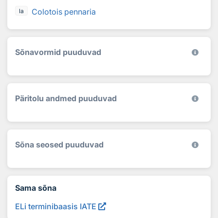
Colotois pennaria
la
Sõnavormid puuduvad
Päritolu andmed puuduvad
Sõna seosed puuduvad
Sama sõna
ELi terminibaasis IATE