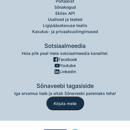
Portaalist
Sõnakogud
Ekilex API
Uudised ja teated
Ligipääsetavuse teatis
Kasutus- ja privaatsustingimused
Sotsiaalmeedia
Hoia pilk peal meie sotsiaalmeedia kanalitel.
Facebook
Youtube
LinkedIn
Sõnaveebi tagasiside
Iga arvamus loeb ja aitab Sõnaveebi paremaks teha!
Kirjuta meile