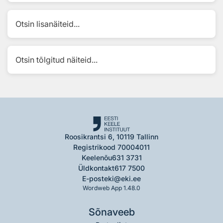
Otsin lisanäiteid...
Otsin tõlgitud näiteid...
Roosikrantsi 6, 10119 Tallinn
Registrikood 70004011
Keelenõu
631 3731
Üldkontakt
617 7500
E-post
eki@eki.ee
Wordweb App 1.48.0
Sõnaveeb