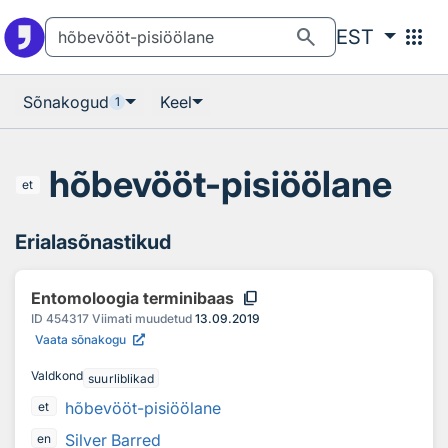
Otsingu juurde
Põhisisu juurde
search
apps
EST
Sõnakogud
Keel
1
hõbevööt-pisiöölane
et
Erialasõnastikud
content_copy
Entomoloogia terminibaas
ID
454317
Viimati muudetud
13.09.2019
Vaata sõnakogu
Valdkond
suurliblikad
hõbevööt-pisiöölane
et
Silver Barred
en