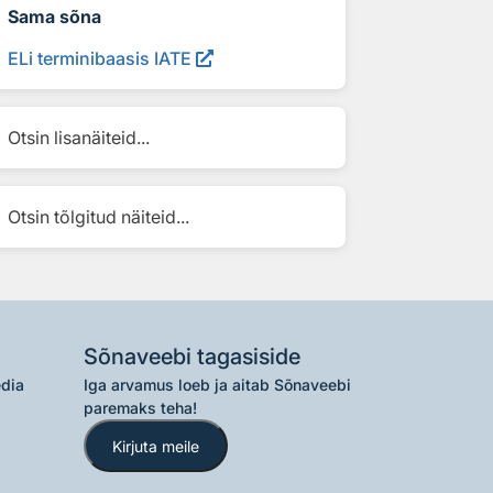
Sama sõna
ELi terminibaasis IATE
Otsin lisanäiteid...
Otsin tõlgitud näiteid...
Sõnaveebi tagasiside
edia
Iga arvamus loeb ja aitab Sõnaveebi
paremaks teha!
Kirjuta meile