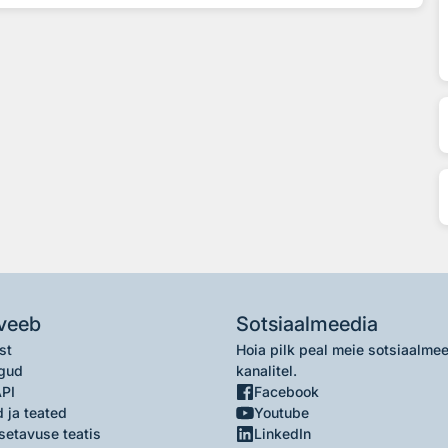
veeb
Sotsiaalmeedia
st
Hoia pilk peal meie sotsiaalme
gud
kanalitel.
API
Facebook
 ja teated
Youtube
setavuse teatis
LinkedIn