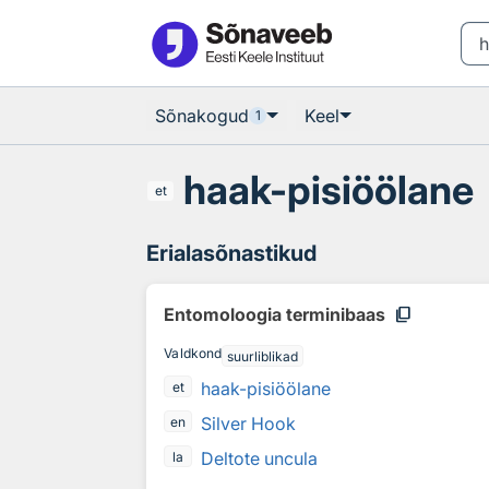
Otsingu juurde
Põhisisu juurde
Sõnakogud
Keel
1
haak-pisiöölane
et
Erialasõnastikud
content_copy
Entomoloogia terminibaas
Valdkond
suurliblikad
haak-pisiöölane
et
Silver Hook
en
Deltote uncula
la