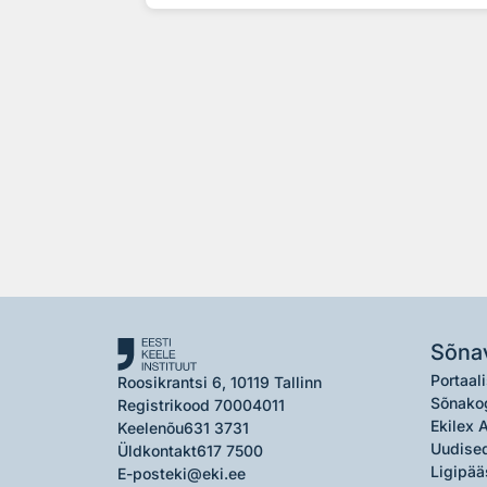
Sõna
Portaali
Roosikrantsi 6, 10119 Tallinn
Sõnako
Registrikood 70004011
Ekilex 
Keelenõu
631 3731
Uudised
Üldkontakt
617 7500
Ligipää
E-post
eki@eki.ee