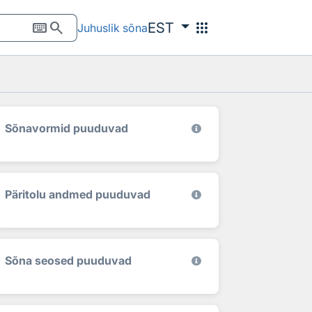
keyboard
search
apps
EST
Juhuslik sõna
Sõnavormid puuduvad
Päritolu andmed puuduvad
Sõna seosed puuduvad