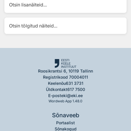
Otsin lisanäiteid...
Otsin tõlgitud näiteid...
Roosikrantsi 6, 10119 Tallinn
Registrikood 70004011
Keelenõu
631 3731
Üldkontakt
617 7500
E-post
eki@eki.ee
Wordweb App 1.48.0
Sõnaveeb
Portaalist
Sõnakogud