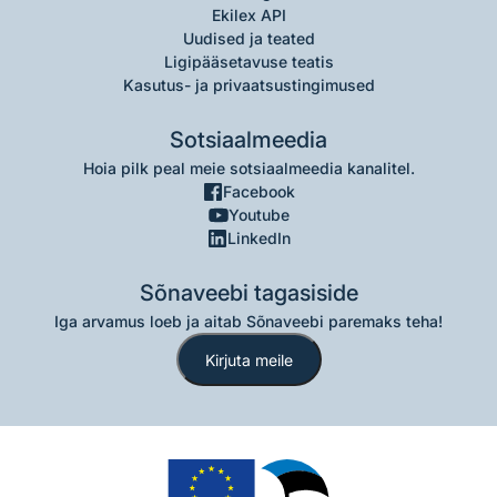
Ekilex API
Uudised ja teated
Ligipääsetavuse teatis
Kasutus- ja privaatsustingimused
Sotsiaalmeedia
Hoia pilk peal meie sotsiaalmeedia kanalitel.
Facebook
Youtube
LinkedIn
Sõnaveebi tagasiside
Iga arvamus loeb ja aitab Sõnaveebi paremaks teha!
Kirjuta meile