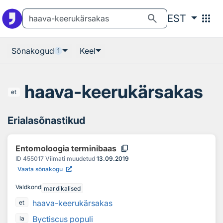
Otsingu juurde
Põhisisu juurde
search
apps
EST
Sõnakogud
Keel
1
haava-keerukärsakas
et
Erialasõnastikud
content_copy
Entomoloogia terminibaas
ID
455017
Viimati muudetud
13.09.2019
Vaata sõnakogu
Valdkond
mardikalised
haava-keerukärsakas
et
Byctiscus populi
la