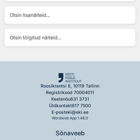
Otsin lisanäiteid...
Otsin tõlgitud näiteid...
Roosikrantsi 6, 10119 Tallinn
Registrikood 70004011
Keelenõu
631 3731
Üldkontakt
617 7500
E-post
eki@eki.ee
Wordweb App 1.48.0
Sõnaveeb