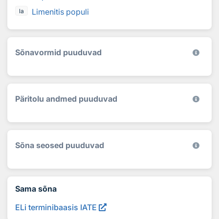
Limenitis populi
la
Sõnavormid puuduvad
Päritolu andmed puuduvad
Sõna seosed puuduvad
Sama sõna
ELi terminibaasis IATE