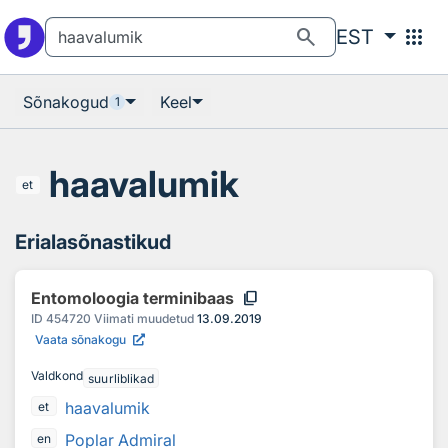
Otsingu juurde
Põhisisu juurde
search
apps
EST
Sõnakogud
Keel
1
haavalumik
et
Erialasõnastikud
content_copy
Entomoloogia terminibaas
ID
454720
Viimati muudetud
13.09.2019
Vaata sõnakogu
Valdkond
suurliblikad
haavalumik
et
Poplar Admiral
en