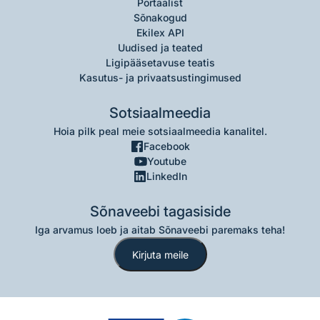
Portaalist
Sõnakogud
Ekilex API
Uudised ja teated
Ligipääsetavuse teatis
Kasutus- ja privaatsustingimused
Sotsiaalmeedia
Hoia pilk peal meie sotsiaalmeedia kanalitel.
Facebook
Youtube
LinkedIn
Sõnaveebi tagasiside
Iga arvamus loeb ja aitab Sõnaveebi paremaks teha!
Kirjuta meile